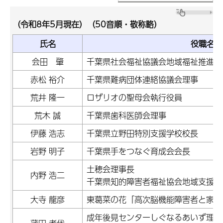
（令和8年5月現在）（50音順・敬称略）
氏名
役職名等
会田 肇
千葉県社会福祉協議会地域福祉推進部
赤松 裕介
千葉県難病団体連絡協議会理事
荒井 隆一
ロザリオの聖母会執行役員
荒木 誠
千葉県歯科医師会理事
伊藤 浩志
千葉県立野田特別支援学校校長
岩野 明子
千葉県手をつなぐ育成会会長
土穂会理事長
内野 浩二
千葉県知的障害者福祉協会地域支援部
大寺 龍彦
東葛菜の花「高次脳機能障害者と家族
成年後見センターしぐなるあいず理事