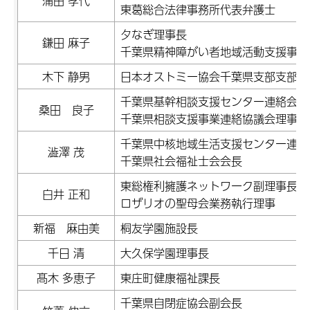
蒲田 孝代
東葛総合法律事務所代表弁護士
夕なぎ理事長
鎌田 麻子
千葉県精神障がい者地域活動支援事業
木下 静男
日本オストミー協会千葉県支部支部長
千葉県基幹相談支援センター連絡会事
桑田 良子
千葉県相談支援事業連絡協議会理事
千葉県中核地域生活支援センター連絡
澁澤 茂
千葉県社会福祉士会会長
東総権利擁護ネットワーク副理事長
白井 正和
ロザリオの聖母会業務執行理事
新福 麻由美
桐友学園施設長
千日 清
大久保学園理事長
髙木 多恵子
東庄町健康福祉課長
千葉県自閉症協会副会長