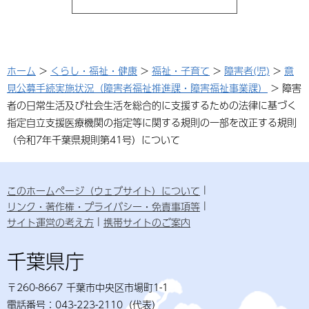
ホーム
>
くらし・福祉・健康
>
福祉・子育て
>
障害者(児)
>
意
見公募手続実施状況（障害者福祉推進課・障害福祉事業課）
> 障害
者の日常生活及び社会生活を総合的に支援するための法律に基づく
指定自立支援医療機関の指定等に関する規則の一部を改正する規則
（令和7年千葉県規則第41号）について
このホームページ（ウェブサイト）について
リンク・著作権・プライバシー・免責事項等
サイト運営の考え方
携帯サイトのご案内
千葉県庁
〒260-8667 千葉市中央区市場町1-1
電話番号：043-223-2110（代表）