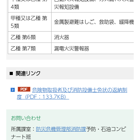
4類
災報知設備
甲種又は乙種 第
金属製避難はしご、救助袋、緩降機
5類
乙種 第6類
消火器
乙種 第7類
漏電火災警報器
関連リンク
危険物取扱者及び消防設備士免状の返納制
度（PDF：133.7KB）
お問い合わせ
所属課室：
防災危機管理部消防課
予防・石油コンビ
ナート班