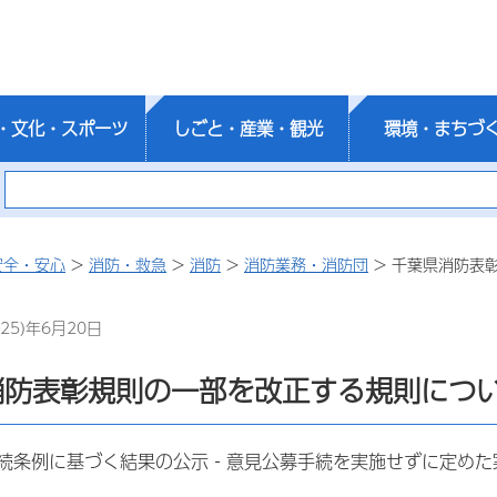
・文化・スポーツ
しごと・産業・観光
環境・まちづ
安全・安心
>
消防・救急
>
消防
>
消防業務・消防団
> 千葉県消防表
25)年6月20日
消防表彰規則の一部を改正する規則につ
続条例に基づく結果の公示‐意見公募手続を実施せずに定めた