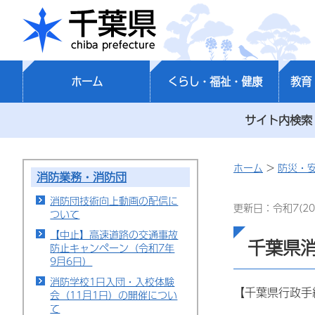
千葉県
ホーム
くらし・福祉・健康
教育
サイト内検索
ホーム
>
防災・
消防業務・消防団
消防団技術向上動画の配信に
更新日：令和7(20
ついて
【中止】高速道路の交通事故
千葉県
防止キャンペーン（令和7年
9月6日）
消防学校1日入団・入校体験
【千葉県行政手
会（11月1日）の開催につい
て