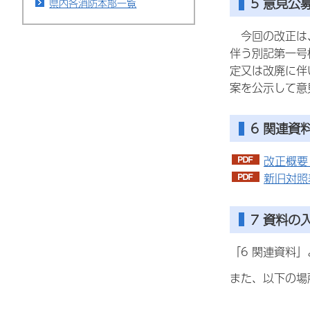
5 意見
県内各消防本部一覧
今回の改正は、
伴う別記第一号
定又は改廃に伴
案を公示して意
6 関連資
改正概要（
新旧対照表
7 資料の
「6 関連資料
また、以下の場