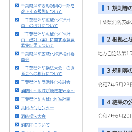
千葉県消防表彰規則の一部を
1 規則等
改正する規則について
「千葉県消防広域化推進計
千葉県消防表彰
画」の改訂について
「千葉県消防広域化推進計
2 根拠と
画」改訂（案）に関する意見
募集結果について
地方自治法第1
千葉県消防広域化推進検討委
員会
「千葉県消防操法大会」の選
3 規則等
考会への移行について
千葉県消防団活性化検討会
令和7年5月23
消防団～地域が地域を守る～
千葉県消防広域化推進計画
4 結果の
共同指令センター
令和7年6月20
消防操法大会
消防団について