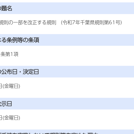
の題名
規則の一部を改正する規則 （令和7年千葉県規則第61号）
なる条例等の条項
5条第1項
の公布日・決定日
日(金曜日)
公示日
日(金曜日)