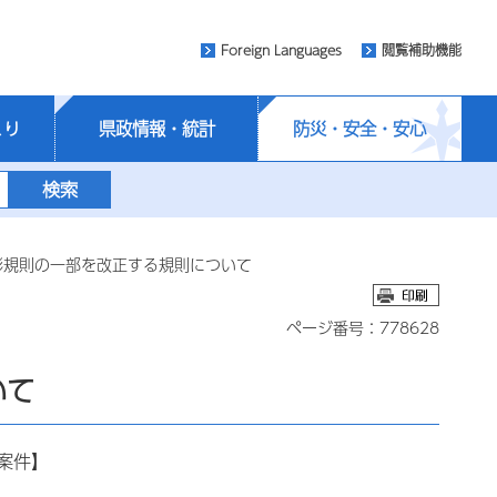
Foreign Languages
閲覧補助機能
くり
県政情報・統計
防災・安全・安心
彰規則の一部を改正する規則について
ページ番号：778628
いて
案件】