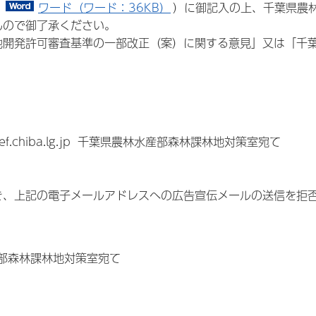
、
ワード（ワード：36KB）
）に御記入の上、千葉県農
んので御了承ください。
地開発許可審査基準の一部改正（案）に関する意見」又は「千
f.chiba.lg.jp 千葉県農林水産部森林課林地対策室宛て
。
き、上記の電子メールアドレスへの広告宣伝メールの送信を拒
水産部森林課林地対策室宛て