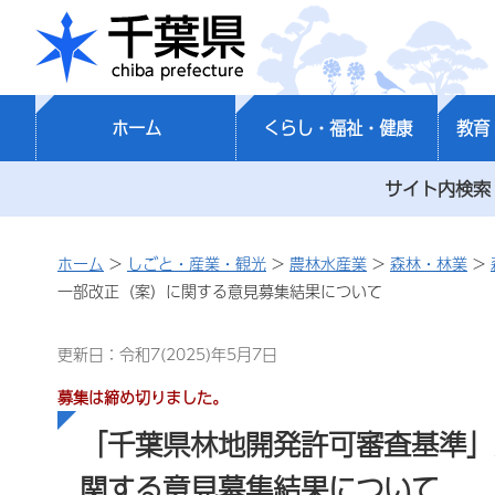
千葉県
ホーム
くらし・福祉・健康
教育
サイト内検索
ホーム
>
しごと・産業・観光
>
農林水産業
>
森林・林業
>
一部改正（案）に関する意見募集結果について
更新日：令和7(2025)年5月7日
募集は締め切りました。
「千葉県林地開発許可審査基準」
関する意見募集結果について