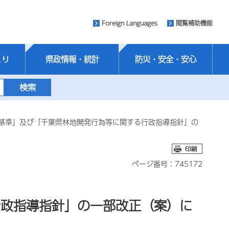
Foreign Languages
閲覧補助機能
くり
県政情報・統計
防災・安全・安心
査基準」及び「千葉県林地開発行為等に関する行政指導指針」の
ページ番号：745172
行政指導指針」の一部改正（案）に