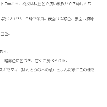
ば下に垂れる。樹皮は灰白色で浅い縦裂ができ薄片とな
端は鈍くとがり、全縁で革質。表面は深緑色、裏面は淡緑
黄白色。
ある。
り、暗赤色に色づき、甘くて食べられる。
スギをマキ（ほんとうの木の意）とよんだ際にこの種を