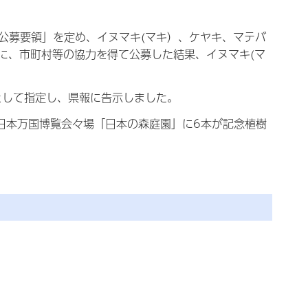
公募要領」を定め、イヌマキ(マキ）、ケヤキ、マテバ
に、市町村等の協力を得て公募した結果、イヌマキ(マ
として指定し、県報に告示しました。
の日本万国博覧会々場「日本の森庭園」に6本が記念植樹