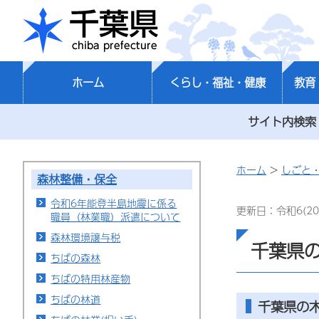
千葉県
ホーム
くらし・福祉・健康
教育
サイト内検索
ホーム
>
しごと
森林整備・保全
令和6年能登半島地震に係る
更新日：令和6(20
職員（林業職）派遣について
森林環境譲与税
千葉県
ちばの森林
ちばの特用林産物
ちばの林道
千葉県の