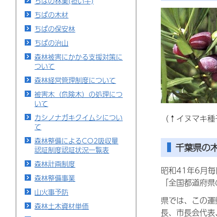
ちばの林業(担い手)
ちばの木材
ちばの保安林
ちばの治山
森林被害にかかる支援対策に
ついて
森林経営管理制度について
被害木（危険木）の処理につ
いて
カシノナガキクイムシについ
（↑イヌマキ種
て
森林整備によるCO2吸収量
千葉県の
認証制度認証状況一覧表
森林計画制度
昭和41年6月
森林整備事業
「全国都道府県
山火事予防
県では、この運
森林土木資材単価
長、市長会代表