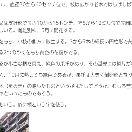
トル、直径30から60センチ位で、枝は広がり老木ではしばし
又は皮針形で長さ10から15センチ、幅8から12ミリ位で先
しいる。雌雄別株。5月に開花する。
をもち、小枝の側方に腋生する。3から5本の細長い円柱形で
る2つのやくをもち黄色の花粉がでる。
るが小さな柄を具え、緑色の果托があり、その基部には鱗片が
く、10月に熟しても緑色であるが、果托は大きく倒卵形とな
木（まるき）の略したものというがはたしてどうか。むしろ昔
キといったものであろう。
もいう。俗に槇という字を使う。