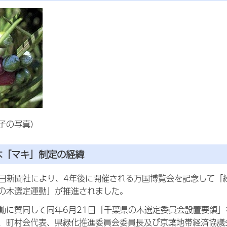
子の写真）
木「マキ」制定の経緯
毎日新聞社により、4年後に開催される万国博覧会を記念して「
の木選定運動」が推進されました。
動に賛同して同年6月21日「千葉県の木選定委員会設置要領
、町村会代表、県緑化推進委員会委員長及び京葉地帯経済協議