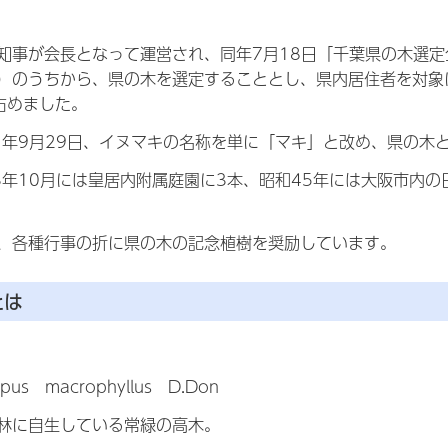
知事が会長となって運営され、同年7月18日「千葉県の木選定
）のうちから、県の木を選定することとし、県内居住者を対象
占めました。
1年9月29日、イヌマキの名称を単に「マキ」と改め、県の木
3年10月には皇居内附属庭園に3本、昭和45年には大阪市内
、各種行事の折に県の木の記念植樹を奨励しています。
とは
pus
m
acrophyllus
D
.Don
林に自生している常緑の高木。