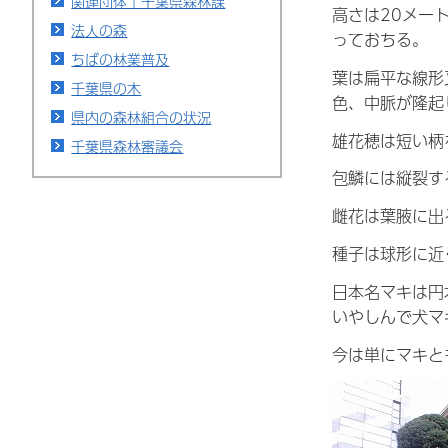
関連団体｜千葉県森林課
高さは20メー
法人の森
っておちる。
ちばの林業普及
葉は扁平な線形
千葉県の木
色、中脈が隆起
県内の森林組合の状況
雄花穂は短い柄
千葉県森林審議会
包鱗には縦裂す
雌花は葉腋に出
種子は球形に近
日本名マキは円
いやしんで犬マ
今は単にマキと