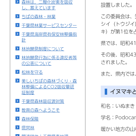
森林は、二酸化炭素を吸収
設置しました。
し、蓄えています
この委員会は、
ちばの森林・林業
シイ（トウジイ
千葉県林業サービスセンター
キ）が第1位を
千葉県海岸県有保安林整備指
針
県では、昭和4
林地開発制度について
その後、昭和4
林地開発行為に係る違反者等
されました。
の公表について
松林を守る
また、県内では
美しいちばの森林づくり・森
林整備によるCO2吸収量認
イヌマキ
証制度
千葉県森林吸収源対策
和名：いぬまき
教育の森へようこそ
学名：Podocar
森林保険
県営林
暖かい地方の山