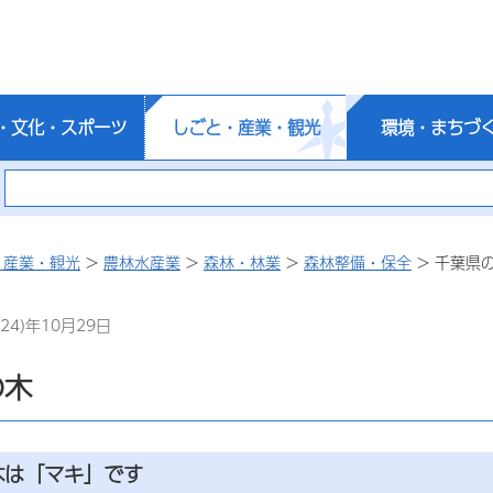
・文化・スポーツ
しごと・産業・観光
環境・まちづ
・産業・観光
>
農林水産業
>
森林・林業
>
森林整備・保全
> 千葉県
24)年10月29日
の木
木は「マキ」です