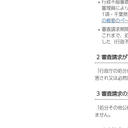
行政不服審
審理員によ
1項・千葉
の概要のペ
審査請求期
これまで、
した（行政
2 審査請求
「行政庁の処分
害され又は必然
3 審査請求
「処分その他公
ません。