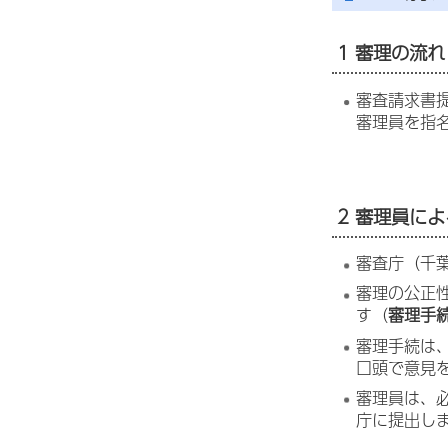
1 審理の流れ
審査請求書
審理員を指
2 審理員に
審査庁（千
審理の公正
す（
審理手
審理手続は
口頭で意見
審理員は、
庁に提出し