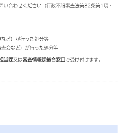
問い合わせください（行政不服審査法第82条第1項・
員など）が行った処分等
審査会など）が行った処分等
担当課
又は
審査情報課総合窓口
で受け付けます。