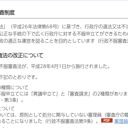
審査制度
法」（平成26年法律第68号）に基づき、行政庁の違法又は
公正な手続の下で広く行政庁に対する不服申立てができるため
政の適正な運営を図ることを目的としています（行政不服審査
査法の改正について
不服審査法が、平成28年4月1日から施行されました。
下記のとおりです。
の種類について
不服申立てには「異議申立て」と「審査請求」の2種類があり
・第3条）。
について
ついては、原則として処分に関与していない審理員（審査庁の
れることになりました（行政不服審査法第9条）。
審理員