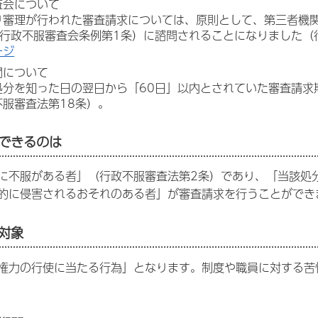
査会について
り審理が行われた審査請求については、原則として、第三者機関
県行政不服審査会条例第1条）に諮問されることになりました（
ージ
間について
処分を知った日の翌日から「60日」以内とされていた審査請求
不服審査法第18条）。
ができるのは
に不服がある者」（行政不服審査法第2条）であり、「当該処
的に侵害されるおそれのある者」が審査請求を行うことができ
の対象
権力の行使に当たる行為」となります。制度や職員に対する苦