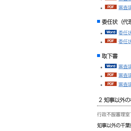
審査
委任状（代
委任状
委任状
取下書
審査
審査請
審査請
2 知事以外
行政不服審理室
知事以外の千葉