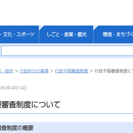
・文化・スポーツ
しごと・産業・観光
環境・まちづ
報・統計
>
行政処分の基準
>
行政不服審査制度
> 行政不服審査制度に
26)年4月14日
服審査制度について
審査制度の概要