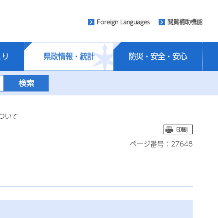
Foreign Languages
閲覧補助機能
くり
県政情報・統計
防災・安全・安心
ついて
ページ番号：27648