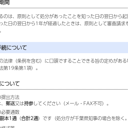
の期間
るのは、原則として処分があったことを知った日の翌日から起
った日の翌日から1年が経過したときは、原則として審査請求
。
手続について
の法律（条例を含む）に口頭ですることできる旨の定めがある
法第19条第1項）。
書について
の提出方法
は、
郵送
又は
持参
してください（メール・FAX不可）。
の必要通数
副本1通
（
合計2通
）です（処分庁が千葉県知事の場合を除く。