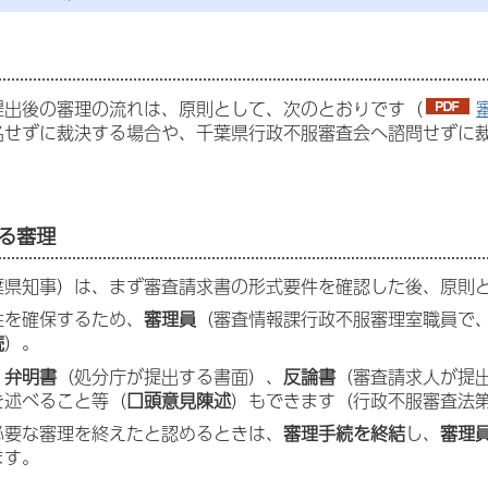
提出後の審理の流れは、原則として、次のとおりです（
名せずに裁決する場合や、千葉県行政不服審査会へ諮問せずに
よる審理
葉県知事）は、まず審査請求書の形式要件を確認した後、原則
性を確保するため、
審理員
（審査情報課行政不服審理室職員で
続
）。
、
弁明書
（処分庁が提出する書面）、
反論書
（審査請求人が提
を述べること等（
口頭意見陳述
）もできます（行政不服審査法第
必要な審理を終えたと認めるときは、
審理手続を終結
し、
審理
ます。