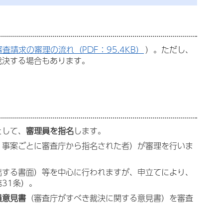
審査請求の審理の流れ（PDF：95.4KB）
）。ただし、
裁決する場合もあります。
として、
審理員を指名
します。
、事案ごとに審査庁から指名された者）が審理を行いま
出する書面）等を中心に行われますが、申立てにより、
31条）。
員意見書
（審査庁がすべき裁決に関する意見書）を審査