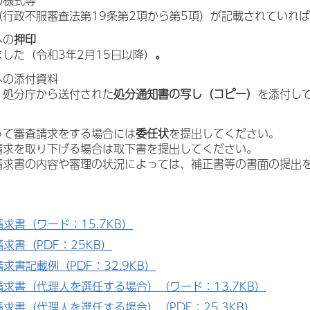
の様式等
（行政不服審査法第19条第2項から第5項）が記載されていれ
への
押印
した（令和3年2月15日以降）
。
への添付資料
、処分庁から送付された
処分通知書の写し（コピー）
を添付し
って審査請求をする場合には
委任状
を提出してください。
請求を取り下げる場合は取下書を提出してください。
請求書の内容や審理の状況によっては、補正書等の書面の提出
求書（ワード：15.7KB）
求書（PDF：25KB）
求書記載例（PDF：32.9KB）
請求書（代理人を選任する場合）（ワード：13.7KB）
求書（代理人を選任する場合）（PDF：25.3KB）