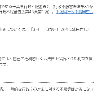
である千葉県行政不服審査会（行政不服審査法第81条
行政不服審査法第43条第1項）。
千葉県行政不服審査会
期間については、「3月」（3か月）以内に延長されま
分により自己の権利若しくは法律上保護された利益を侵
ます。
情、一般的な行政庁の対応に対する不服等は対象になり