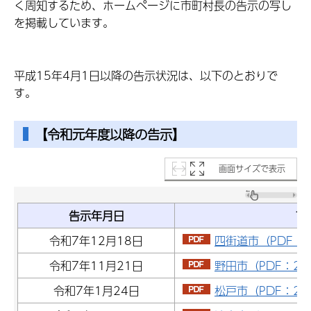
く周知するため、ホームページに市町村長の告示の写し
を掲載しています。
平成15年4月1日以降の告示状況は、以下のとおりで
す。
【令和元年度以降の告示】
画面サイズで表示
告示年月日
市
令和7年12月18日
四街道市（PDF：1
令和7年11月21日
野田市（PDF：219
令和7年1月24日
松戸市（PDF：24.