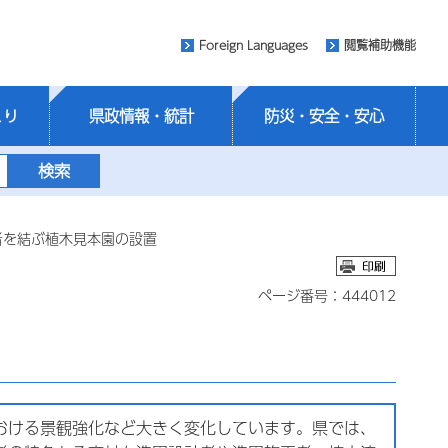
Foreign Languages
閲覧補助機能
くり
県政情報・統計
防災・安全・安心
者を結ぶ植木見本園の設置
ページ番号：444012
おける景観強化など大きく変化しています。県では、