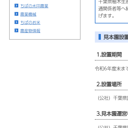
千葉県植木生
ちばの水田農業
通関係者等へ
農業機械
げます。
ちばのお米
農産物情報
見本園設
1.設置期間
令和6年度末ま
2.設置場所
（公社）千葉県
3.見本園運営
（公社）千葉県