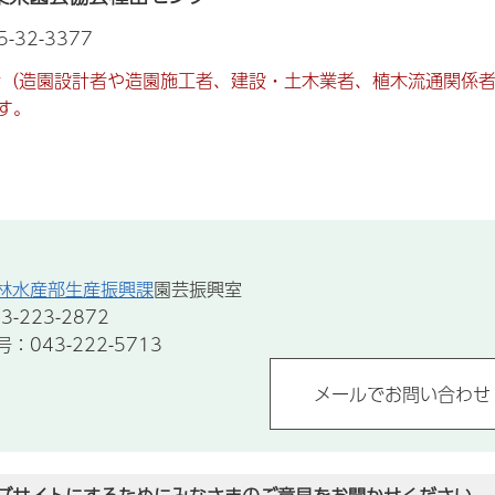
-32-3377
者（造園設計者や造園施工者、建設・土木業者、植木流通関係
す。
林水産部生産振興課
園芸振興室
-223-2872
043-222-5713