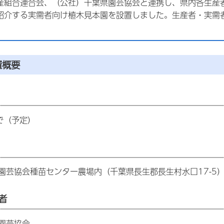
産組合連合会、（公社）千葉県園芸協会と連携し、県内各生産
紹介する実需者向け植木見本園を設置しました。生産者・実需
置概要
で（予定）
園芸協会種苗センター農場内（千葉県長生郡長生村水口17-5
者
園芸協会