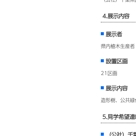
4.展示内容
展示者
県内植木生産者
設置区画
21区画
展示内容
造形樹、公共緑
5.見学希望
（公社）千