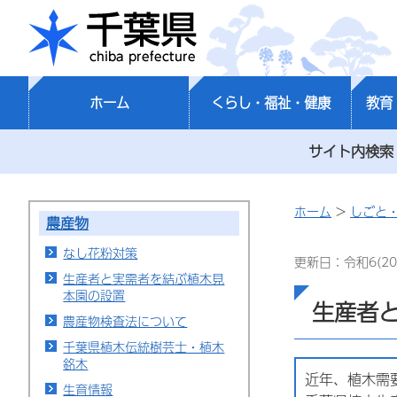
千葉県
ホーム
くらし・福祉・健康
教育
サイト内検索
ホーム
>
しごと
農産物
なし花粉対策
更新日：令和6(20
生産者と実需者を結ぶ植木見
本園の設置
生産者
農産物検査法について
千葉県植木伝統樹芸士・植木
銘木
近年、植木需
生育情報