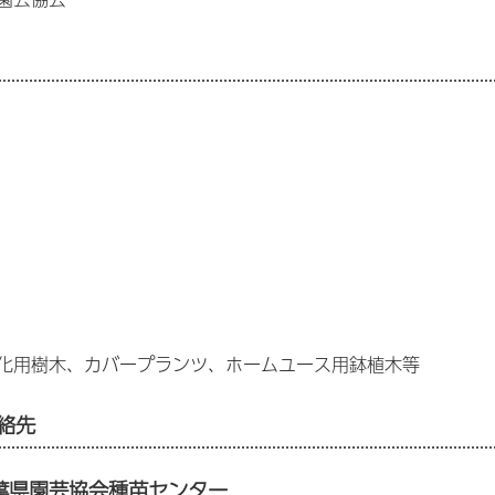
化用樹木、カバープランツ、ホームユース用鉢植木等
連絡先
葉県園芸協会種苗センター