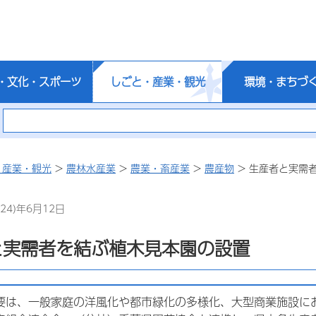
・文化・スポーツ
しごと・産業・観光
環境・まちづ
・産業・観光
>
農林水産業
>
農業・畜産業
>
農産物
> 生産者と実需
24)年6月12日
と実需者を結ぶ植木見本園の設置
要は、一般家庭の洋風化や都市緑化の多様化、大型商業施設に