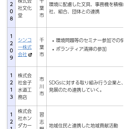
株式会
千
2
環境に配慮した文具、事務機を積極的
社文化
葉
0
社、組合、団体との連携
堂
市
8
1
シンコ
千
環境問題等のセミナー参加での情
2
ー株式
葉
ボランティア清掃の参加
0
会社
市
9
1
株式会
市
2
社金子
SDGsに対する取り組み行う企業と、
川
1
水道工
発展のため連携していく。
市
3
務店
株式会
1
習
社ホン
2
志
ダカー
地域住民と連携した地域貢献活動
1
野