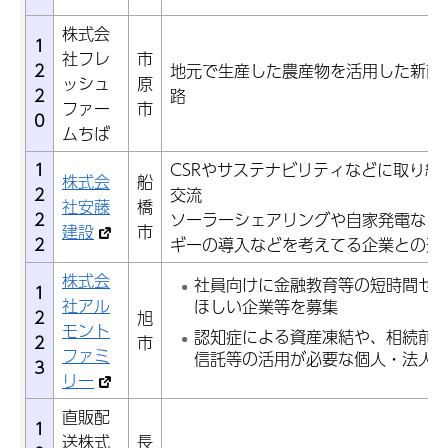
株式会
1
社フレ
市
2
地元で生産した農産物を活用した新商
ッシュ
原
2
路
ファー
市
0
ムちば
1
CSRやサステナビリティなどに取り組
株式会
船
2
交流
社安藤
橋
2
ソーラーシェアリングや自家発電など
建設
市
2
ギーの導入などを考えてる企業との連
株式会
社員向けに金融教育等の短時間セ
1
社アル
ほしい企業等を募集
2
旭
モント
認知症による資産凍結や、相続前
2
市
ファミ
信託等の活用が必要な個人・法人
3
リー
直販配
1
送株式
長