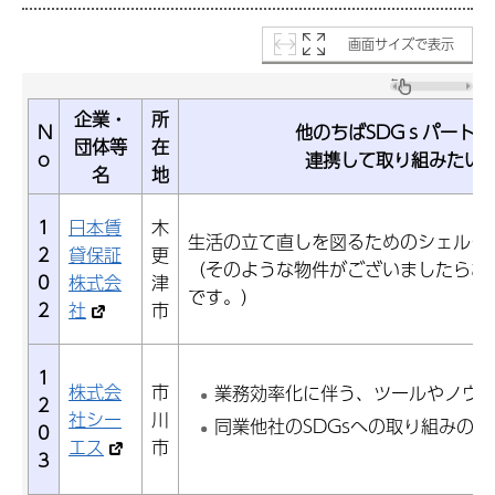
画面サイズで表示
企業・
所
N
他のちばSDGｓパートナ
団体等
在
o
連携して取り組みたい
名
地
1
日本賃
木
生活の立て直しを図るためのシェルタ
2
貸保証
更
（そのような物件がございましたらお
0
株式会
津
です。）
2
社
市
1
株式会
市
業務効率化に伴う、ツールやノウ
2
社シー
川
同業他社のSDGsへの取り組みの共
0
エス
市
3