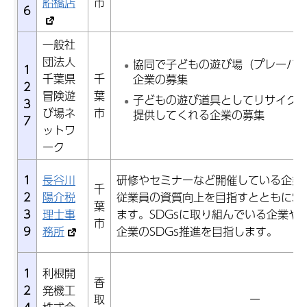
船橋店
市
6
一般社
団法人
協同で子どもの遊び場（プレーパ
1
千葉県
千
企業の募集
2
冒険遊
葉
子どもの遊び道具としてリサイク
3
び場ネ
市
提供してくれる企業の募集
7
ットワ
ーク
1
長谷川
研修やセミナーなど開催している企業
千
2
陽介税
従業員の資質向上を目指すとともにSD
葉
3
理士事
ます。SDGsに取り組んでいる企業や
市
9
務所
企業のSDGs推進を目指します。
1
利根開
香
2
発機工
取
ー