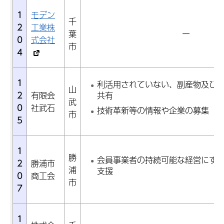
1
モデン
千
2
工業株
葉
ー
0
式会社
市
4
1
利活用されていない、副産物及び
山
2
有限会
共有
武
0
社武石
技術革新等の情報や企業の募集
市
5
1
勝
会員事業者の持続可能な経営にす
2
勝浦市
浦
支援
0
商工会
市
7
1