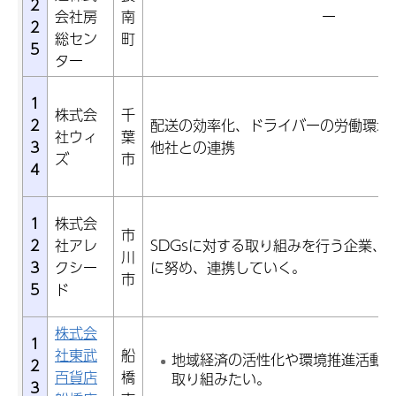
2
会社房
南
ー
2
総セン
町
5
ター
1
株式会
千
2
配送の効率化、ドライバーの労働環境
社ウィ
葉
3
他社との連携
ズ
市
4
1
株式会
市
2
社アレ
SDGsに対する取り組みを行う企業、
川
3
クシー
に努め、連携していく。
市
5
ド
株式会
1
社東武
船
地域経済の活性化や環境推進活動
2
百貨店
橋
取り組みたい。
3