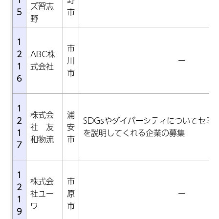
ズ習志
5
市
野
1
市
2
ABC株
川
ー
1
式会社
市
6
1
株式会
浦
2
SDGsやダイバーシティについてセミ
社 友
安
1
を説明してくれる企業の募集
和物流
市
7
1
株式会
市
2
社ユー
原
ー
1
ワ
市
9