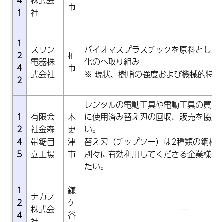
4
株式会
市
1
社
1
スワン
バイオマスプラスチックを原料とした
2
柏
電器株
化のへ取り組み
4
市
式会社
※ 現状、樹脂の強度および機械的特
2
レンタルの電動工具や電動工具の買い
1
有限会
木
に使用済み替え刃の回収、販売を協力
2
社金森
更
い。
4
帯鋸目
津
替え刃（チップソー）は2種類の鋼材
5
立工場
市
別々に有効利用してくださる企業様に
たい。
1
鎌
ナカノ
2
ケ
株式会
ー
4
谷
社