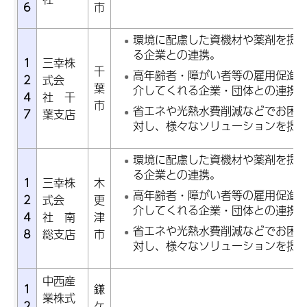
6
市
環境に配慮した資機材や薬剤を提
る企業との連携。
1
三幸株
千
高年齢者・障がい者等の雇用促進
2
式会
葉
介してくれる企業・団体との連携
4
社 千
市
省エネや光熱水費削減などでお困
7
葉支店
対し、様々なソリューションを提
環境に配慮した資機材や薬剤を提
る企業との連携。
1
三幸株
木
高年齢者・障がい者等の雇用促進
2
式会
更
介してくれる企業・団体との連携
4
社 南
津
省エネや光熱水費削減などでお困
8
総支店
市
対し、様々なソリューションを提
中西産
1
鎌
業株式
2
ケ