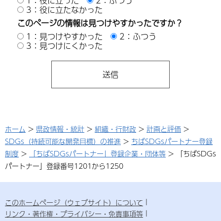
1：役に立った
2：ふつう
3：役に立たなかった
このページの情報は見つけやすかったですか？
1：見つけやすかった
2：ふつう
3：見つけにくかった
ホーム
>
県政情報・統計
>
組織・行財政
>
計画と評価
>
SDGs（持続可能な開発目標）の推進
>
ちばSDGsパートナー登録
制度
>
「ちばSDGsパートナー」登録企業・団体等
> 「ちばSDGs
パートナー」登録番号1201から1250
このホームページ（ウェブサイト）について
リンク・著作権・プライバシー・免責事項等