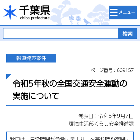
検索・メニュ
千葉県
ー
ページ番号：609157
令和5年秋の全国交通安全運動の
実施について
発表日：令和5年9月7日
環境生活部くらし安全推進課
秋口は、日没時間が急激に早まり、夕暮れ時や夜間に