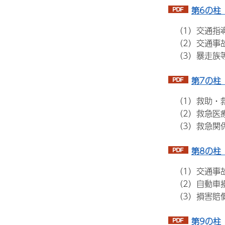
第6の柱
（1）交通指
（2）交通事故
（3）暴走族
第7の柱
（1）救助・
（2）救急医
（3）救急関
第8の柱
（1）交通事
（2）自動車
（3）損害賠
第9の柱