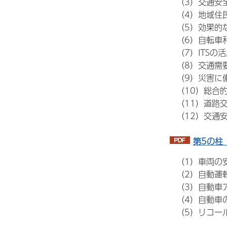
（3）交通安
（4）地域住
（5）効果的
（6）自転車
（7）ITSの活
（8）交通需
（9）災害に
（10）総合的
（11）道路交
（12）交通安
第5の柱
（1）車両の安
（2）自動運
（3）自動車ア
（4）自動車
（5）リコー