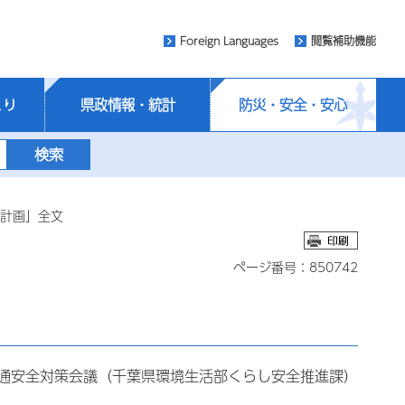
Foreign Languages
閲覧補助機能
くり
県政情報・統計
防災・安全・安心
全計画」全文
ページ番号：850742
通安全対策会議（千葉県環境生活部くらし安全推進課）