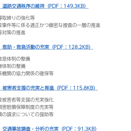
 道路交通秩序の維持（PDF：149.3KB）
導取締りの強化等
事件等に係る適正かつ緻密な捜査の一層の推進
等対策の推進
 救助・救急活動の充実（PDF：128.2KB）
救急体制の整備
療体制の整備
係機関の協力関係の確保等
 被害者支援の充実と推進（PDF：115.8KB）
故被害者等支援の充実強化
損害賠償保障制度の充実等
償の請求についての援助等
 交通事故調査・分析の充実（PDF：91.3KB）