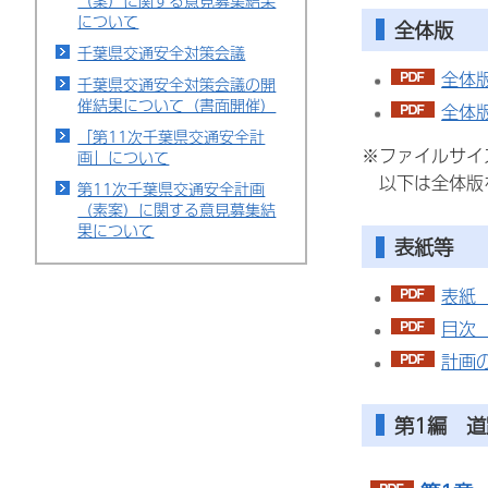
（案）に関する意見募集結果
について
全体版
千葉県交通安全対策会議
全体版
千葉県交通安全対策会議の開
催結果について（書面開催）
全体版
「第11次千葉県交通安全計
※ファイルサイ
画」について
以下は全体版
第11次千葉県交通安全計画
（素案）に関する意見募集結
果について
表紙等
表紙（
目次（
計画の
第1編 