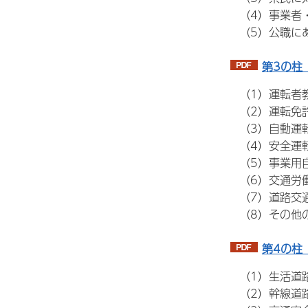
（4）事業者
（5）公職に
第3の柱
（1）運転者
（2）運転免
（3）自動運
（4）安全運
（5）事業用自
（6）交通労
（7）道路交
（8）その他
第4の柱
（1）生活道路
（2）幹線道路