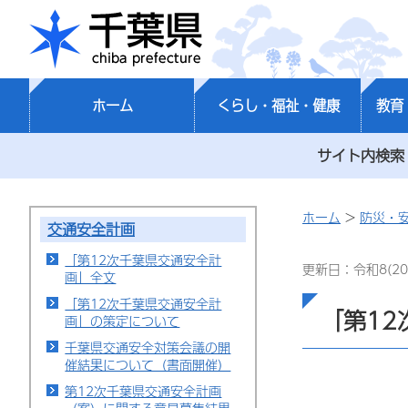
千葉県
ホーム
くらし・福祉・健康
教育
サイト内検索
ホーム
>
防災・
交通安全計画
「第12次千葉県交通安全計
更新日：令和8(20
画」全文
「第12次千葉県交通安全計
「第1
画」の策定について
千葉県交通安全対策会議の開
催結果について（書面開催）
第12次千葉県交通安全計画