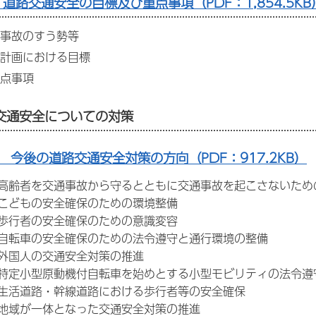
道路交通安全の目標及び重点事項（PDF：1,854.5KB
事故のすう勢等
計画における目標
点事項
交通安全についての対策
 今後の道路交通安全対策の方向（PDF：917.2KB）
齢者を交通事故から守るとともに交通事故を起こさないため
こどもの安全確保のための環境整備
歩行者の安全確保のための意識変容
転車の安全確保のための法令遵守と通行環境の整備
外国人の交通安全対策の推進
定小型原動機付自転車を始めとする小型モビリティの法令遵
活道路・幹線道路における歩行者等の安全確保
地域が一体となった交通安全対策の推進