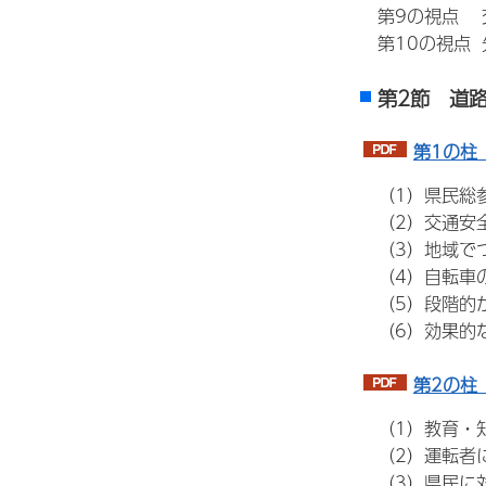
第9の視点 
第10の視点 
第2節 道
第1の柱
（1）県民総
（2）交通安全
（3）地域でつ
（4）自転車
（5）段階的か
（6）効果的
第2の柱
（1）教育・知
（2）運転者に
（3）県民に