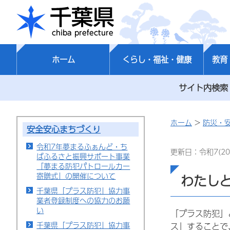
千葉県
ホーム
くらし・福祉・健康
教育
サイト内検索
ホーム
>
防災・
安全安心まちづくり
令和7年夢まるふぁんど・ち
更新日：令和7(20
ばふるさと振興サポート事業
「夢まる防犯パトロールカー
寄贈式」の開催について
わたし
千葉県「プラス防犯」協力事
業者登録制度への協力のお願
い
「プラス防犯」
千葉県「プラス防犯」協力事
ス」することで