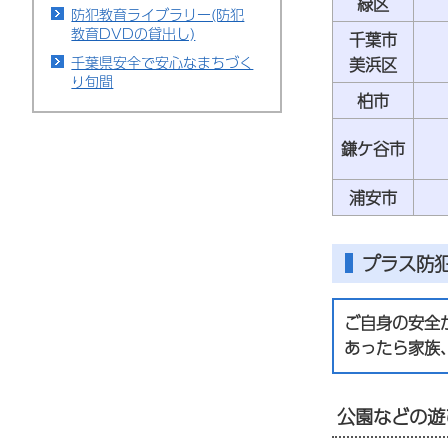
緑区
防犯教育ライブラリー(防犯
教育DVDの貸出し)
千葉市
千葉県安全で安心なまちづく
美浜区
り旬間
柏市
鎌ケ谷市
浦安市
プラス防
ご自身の安全
あったら家族
公園などの遊