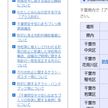
地域安全に関する協定の締結
について
千葉県内で「プ
わたしとみんなの安全を守る
さい。
「プラス防犯」
千葉県安全安心まちづくり推
場所
進協議会
県内
防犯に係る市町村補助事業に
ついて
千葉市
学校等に侵入して行われる犯
中央区
罪の防止に配慮した学校等の
構造、設備及び管理に関する
千葉市
指針の一部を改正する告示に
防
花見川区
ついて
万引き防止に関するチラシ・
千葉市
ポスター等について
稲毛区
防犯に関するチラシ・ハンド
千葉市
ブック等について
若葉区
「千葉県安全で安心なまちづ
くりの促進に関する条例」等
千葉市
について