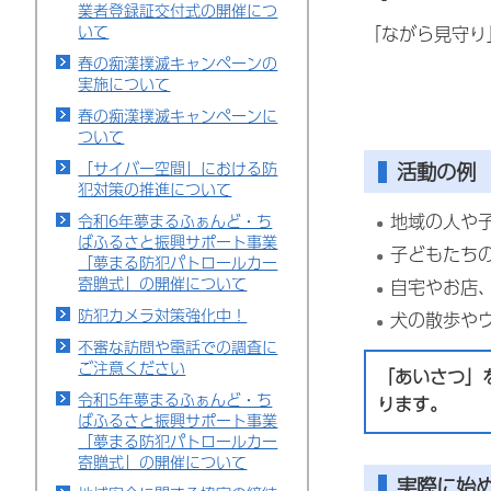
業者登録証交付式の開催につ
いて
「ながら見守り
春の痴漢撲滅キャンペーンの
実施について
春の痴漢撲滅キャンペーンに
ついて
「サイバー空間」における防
活動の例
犯対策の推進について
地域の人や
令和6年夢まるふぁんど・ち
ばふるさと振興サポート事業
子どもたち
「夢まる防犯パトロールカー
寄贈式」の開催について
自宅やお店
防犯カメラ対策強化中！
犬の散歩や
不審な訪問や電話での調査に
ご注意ください
「あいさつ」
令和5年夢まるふぁんど・ち
ります。
ばふるさと振興サポート事業
「夢まる防犯パトロールカー
寄贈式」の開催について
実際に始