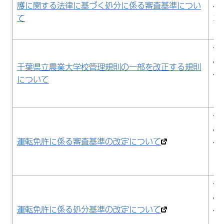
護に関する法律に基づく処分に係る審査基準につい
4
て
24
日
令
8
千葉県立農業大学校管理規則の一部を改正する規則
4
について
17
日
令
8
運転免許に係る審査基準の改定について
4
17
日
令
8
運転免許に係る処分基準の改定について
4
17