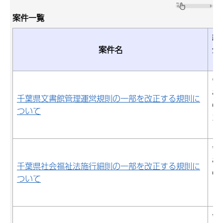
案件一覧
結
案件名
公
令
8
千葉県文書館管理運営規則の一部を改正する規則に
6
ついて
26
日
令
8
千葉県社会福祉法施行細則の一部を改正する規則に
6
ついて
12
日
令