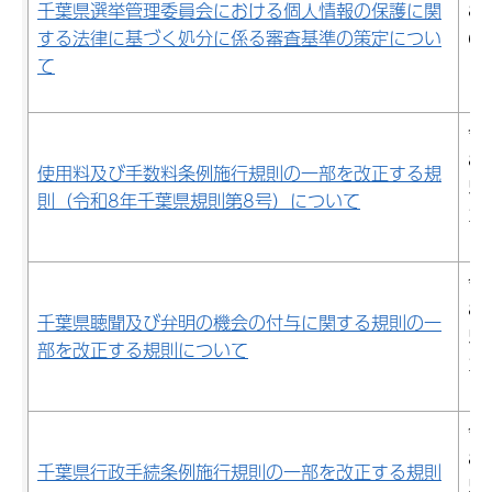
千葉県選挙管理委員会における個人情報の保護に関
8
する法律に基づく処分に係る審査基準の策定につい
6
て
12
日
令
8
使用料及び手数料条例施行規則の一部を改正する規
5
則（令和8年千葉県規則第8号）について
29
日
令
8
千葉県聴聞及び弁明の機会の付与に関する規則の一
5
部を改正する規則について
29
日
令
8
千葉県行政手続条例施行規則の一部を改正する規則
5