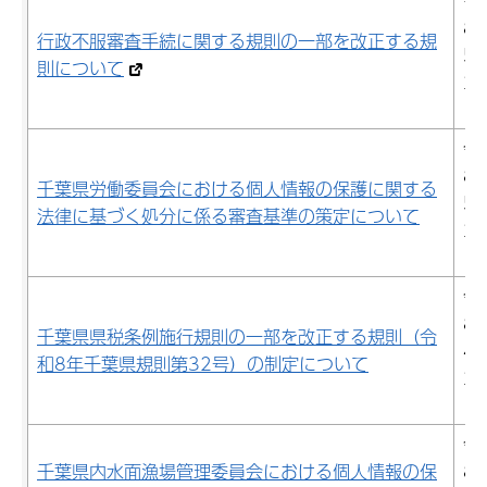
令
8
行政不服審査手続に関する規則の一部を改正する規
5
則について
29
日
令
8
千葉県労働委員会における個人情報の保護に関する
5
法律に基づく処分に係る審査基準の策定について
22
日
令
8
千葉県県税条例施行規則の一部を改正する規則（令
4
和8年千葉県規則第32号）の制定について
24
日
令
千葉県内水面漁場管理委員会における個人情報の保
8