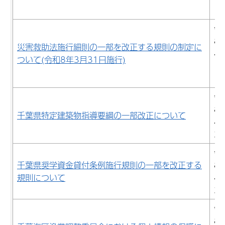
日
令
8
災害救助法施行細則の一部を改正する規則の制定に
4
ついて(令和8年3月31日施行)
10
日
令
8
千葉県特定建築物指導要綱の一部改正について
4
3
令
千葉県奨学資金貸付条例施行規則の一部を改正する
8
規則について
4
3
令
8