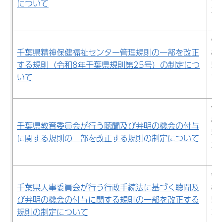
について
29
日
令
千葉県精神保健福祉センター管理規則の一部を改正
8
する規則（令和8年千葉県規則第25号）の制定につ
5
いて
29
日
令
8
千葉県教育委員会が行う聴聞及び弁明の機会の付与
5
に関する規則の一部を改正する規則の制定について
29
日
令
千葉県人事委員会が行う行政手続法に基づく聴聞及
8
び弁明の機会の付与に関する規則の一部を改正する
5
規則の制定について
29