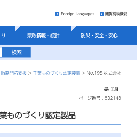
Foreign Languages
閲覧補助機能
くり
県政情報・統計
防災・安全・安心
>
販路開拓支援
>
千葉ものづくり認定製品
> No.195 株式会社
ページ番号：832148
｜千葉ものづくり認定製品