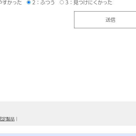
やすかった
2：ふつう
3：見つけにくかった
り認定製品
｜