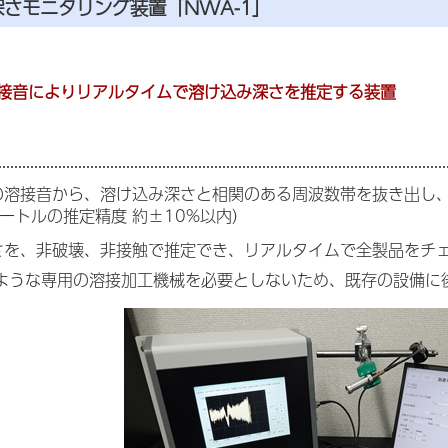
さモニタリング装置「NWA-1」
接音によりリアルタイムで溶け込み深さを推定する装置
の溶接音から、溶け込み深さと相関のある周波数帯を抜き出し
ートルの推定精度 約±10%以内）
さを、非破壊、非接触で推定でき、リアルタイムで全製品をチ
のような専用の溶接加工機械を必要としないため、既存の設備に