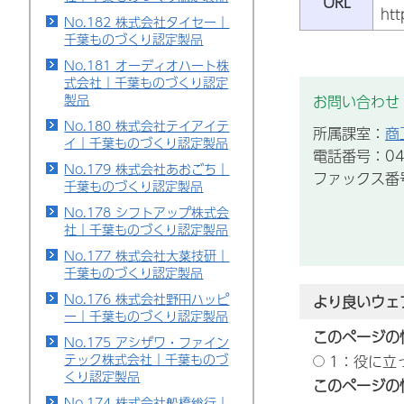
URL
htt
No.182 株式会社タイセー｜
千葉ものづくり認定製品
No.181 オーディオハート株
式会社｜千葉ものづくり認定
製品
お問い合わせ
No.180 株式会社テイアイテ
所属課室：
商
イ｜千葉ものづくり認定製品
電話番号：043
No.179 株式会社あおごち｜
ファックス番号：
千葉ものづくり認定製品
No.178 シフトアップ株式会
社｜千葉ものづくり認定製品
No.177 株式会社大菜技研｜
千葉ものづくり認定製品
No.176 株式会社野田ハッピ
より良いウェ
ー｜千葉ものづくり認定製品
このページの
No.175 アシザワ・ファイン
テック株式会社｜千葉ものづ
1：役に立
くり認定製品
このページの
No.174 株式会社船橋総行｜