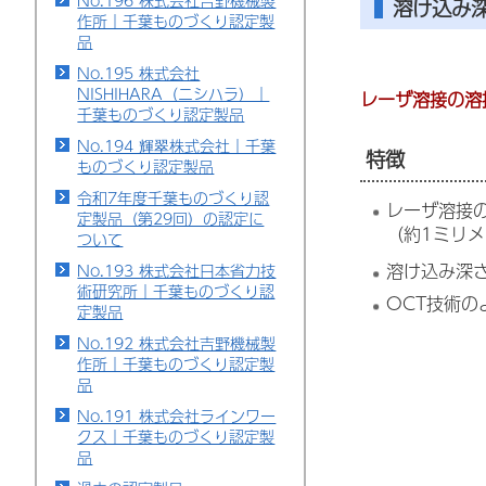
No.196 株式会社吉野機械製
溶け込み深
作所｜千葉ものづくり認定製
品
No.195 株式会社
NISHIHARA（ニシハラ）｜
レーザ溶接の溶
千葉ものづくり認定製品
No.194 輝翠株式会社｜千葉
特徴
ものづくり認定製品
令和7年度千葉ものづくり認
レーザ溶接
定製品（第29回）の認定に
（約1ミリメ
ついて
溶け込み深
No.193 株式会社日本省力技
術研究所｜千葉ものづくり認
OCT技術
定製品
No.192 株式会社吉野機械製
作所｜千葉ものづくり認定製
品
No.191 株式会社ラインワー
クス｜千葉ものづくり認定製
品