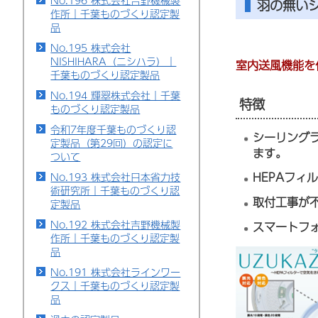
No.196 株式会社吉野機械製
羽の無いシ
作所｜千葉ものづくり認定製
品
No.195 株式会社
NISHIHARA（ニシハラ）｜
室内送風機能を
千葉ものづくり認定製品
No.194 輝翠株式会社｜千葉
特徴
ものづくり認定製品
令和7年度千葉ものづくり認
シーリング
定製品（第29回）の認定に
ます。
ついて
HEPAフ
No.193 株式会社日本省力技
術研究所｜千葉ものづくり認
取付工事が
定製品
No.192 株式会社吉野機械製
スマートフ
作所｜千葉ものづくり認定製
品
No.191 株式会社ラインワー
クス｜千葉ものづくり認定製
品