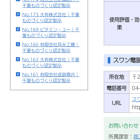
千葉ものづくり認定製品
No.173 大有株式会社｜千葉
使用評価・効
ものづくり認定製品
果
No.169 ビタミン・ユー｜千
葉ものづくり認定製品
No.160 有限会社昌永工機｜
千葉ものづくり認定製品
スワン電器
No.163 大有株式会社｜千葉
ものづくり認定製品
No.161 有限会社成島畳店｜
所在地
〒
千葉ものづくり認定製品
電話番号
04
ス
URL
htt
お問い合わせ
所属課室：
商