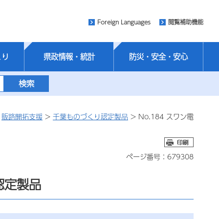
Foreign Languages
閲覧補助機能
くり
県政情報・統計
防災・安全・安心
>
販路開拓支援
>
千葉ものづくり認定製品
> No.184 スワン電
ページ番号：679308
認定製品