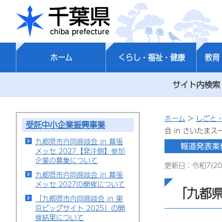
千葉県
ホーム
くらし・福祉・健康
教育
サイト内検索
ホーム
>
しごと
受託中小企業振興事業
会 in さいたま
九都県市合同商談会 in 幕張
メッセ 2027【発注側】参加
企業の募集について
更新日：令和7(20
九都県市合同商談会 in 幕張
メッセ 2027の開催について
「九都県
「九都県市合同商談会 in 東
京ビッグサイト 2025」の開
催結果について