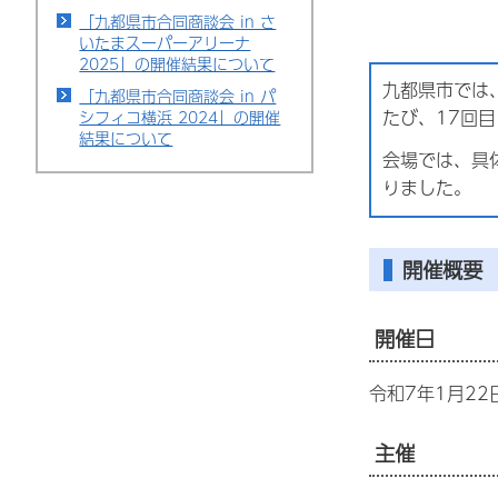
「九都県市合同商談会 in さ
いたまスーパーアリーナ
2025」の開催結果について
九都県市では
「九都県市合同商談会 in パ
たび、17回
シフィコ横浜 2024」の開催
結果について
会場では、具
りました。
開催概要
開催日
令和7年1月2
主催