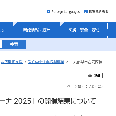
Foreign Languages
閲覧補助機能
くり
県政情報・統計
防災・安全・安心
>
販路開拓支援
>
受託中小企業振興事業
> 「九都県市合同商談
ページ番号：735405
ーナ 2025」の開催結果について