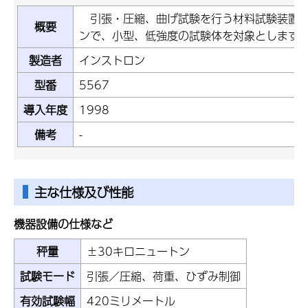
引張・圧縮、曲げ試験を行う材料試験装置で
概要
ンで、小型、低強度の試験体を対象とします
製造者
インストロン
型番
5567
導入年度
1998
備考
-
主な仕様及び性能
機器設備の仕様など
秤量
±30キロニュートン
試験モード
引張／圧縮、荷重、ひずみ制御
有効試験幅
420ミリメートル