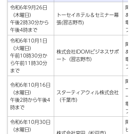
令和6年9月26日
障
（木曜日）
トーセイホテル＆セミナー幕
あ
午後2時30分から
張(習志野市)
電話
午後4時まで
ファ
令和6年10月1日
障
（火曜日）
株式会社IDOMビジネスサポ
あ
午前10時30分か
ート（習志野市）
電話
ら午前11時30分
ファ
まで
障
令和6年10月16日
ー
（水曜日）
スターティアウィル株式会社
ー
午後2時から午後4
（千葉市）
電話
時まで
ファ
令和6年10月30日
障
（水曜日）
ビ
株式会社宮田（松戸市）