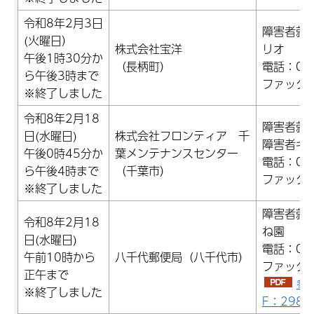
令和8年2月3日
障害者就
(火曜日）
株式会社宝洋
リオ
午後1時30分か
（長柄町）
電話：047
ら午後3時まで
ファックス：
※終了しました
令和8年2月18
障害者就
日(水曜日)
株式会社フロンティア 千
障害者キ
午後0時45分か
葉メンテナンスセンター
電話：043
ら午後4時まで
（千葉市）
ファックス：
※終了しました
障害者就
令和8年2月18
ね園
日(水曜日)
電話：047
午前10時から
八千代郵便局（八千代市）
ファックス：
正午まで
参
※終了しました
F：298.