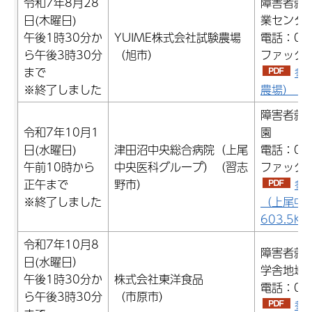
令和7年8月28
障害者就
日(木曜日)
業センタ
午後1時30分か
YUIME株式会社試験農場
電話：047
ら午後3時30分
（旭市）
ファックス：
まで
参
※終了しました
農場）（P
障害者就
令和7年10月1
園
日(水曜日)
津田沼中央総合病院（上尾
電話：047
午前10時から
中央医科グループ）（習志
ファックス：
正午まで
野市）
参
※終了しました
（上尾中
603.5K
令和7年10月8
障害者就
日(水曜日）
学舎地域
午後1時30分か
株式会社東洋食品
電話：043
ら午後3時30分
（市原市）
参