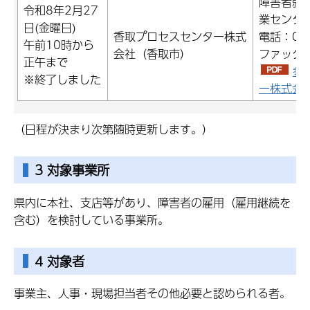
障害者就
令和8年2月27
業センタ
日(金曜日)
香取プロセスセンター株式
電話：047
午前10時から
会社（香取市）
ファックス：
正午まで
参
※終了しました
ー株式会社
（日程が決まり次第随時更新します。）
3 対象事業所
県内に本社、支店等があり、障害者の雇用（雇用継続を
含む）を検討している事業所。
4 対象者
事業主、人事・現場担当者その他必要と認められる者。