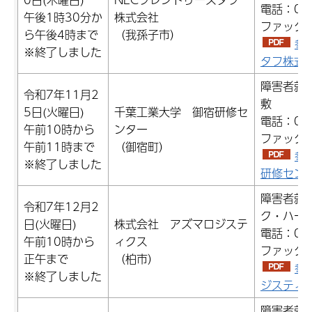
電話：047
午後1時30分か
株式会社
ファックス：
ら午後4時まで
（我孫子市）
参
※終了しました
タフ株式会
障害者就
令和7年11月2
敷
5日(火曜日)
千葉工業大学 御宿研修セ
電話：047
午前10時から
ンター
ファックス：
午前11時まで
（御宿町）
参
※終了しました
研修センタ
障害者就
令和7年12月2
ク・ハー
日(火曜日)
株式会社 アズマロジステ
電話：04-
午前10時から
ィクス
ファックス：
正午まで
（柏市）
参
※終了しました
ジスティク
障害者就