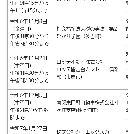
午前9時45分から
電話
午11時45分まで
ファ
令和6年11月8日
障
（金曜日）
社会福祉法人槇の実改 第2
香
午後1時30分から
ひかり学園（多古町）
電話
午後3時30分まで
ファ
障
令和6年11月21日
ロッテ不動産株式会社
ふ
（木曜日）
ロッテ皆吉台カントリー倶楽
ー
午後1時30分から
部（市原市）
電話
午後3時30分まで
ファ
令和6年12月5日
障
（木曜日）
南関東日野自動車株式会社袖
エ
午後2時から午後4
ヶ浦支店(袖ヶ浦市)
電話
時まで
ファ
令和7年1月27日
株式会社シーエックスカー
障