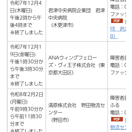
令和7年12月4
電話：043
日(木曜日)
君津中央病院企業団 君津
ファックス：
午後2時から午
中央病院
参
後4時まで
（木更津市）
団 君津中
※終了しました
B）
令和7年12月1
9日(金曜日)
ANAウィングフェロー
障害者就
午後1時30分か
ズ・ヴィ王子株式会社（東
電話：047
ら午後3時30分
京都大田区）
ファックス：
まで
※終了しました
令和8年2月2日
障害者就
(月曜日)
清原株式会社 野田物流セ
ふる
午前9時30分か
ンター
電話：04-
ら午前11時30
（野田市）
参
分まで
物流センタ
※終了しました