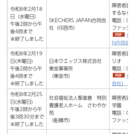
障害者就
令和8年2月18
するなら
日（水曜日）
SKECHERS JAPAN合同会
電話：043
午後2時から午
社（印西市）
ファックス：
後4時まで
参加
※終了しました
N合同会社（
令和8年2月19
障害者就
日(木曜日)
日本ウエックス株式会社
リオ
午後2時から午
東金事業所
電話：047
後4時まで
（東金市）
参
※終了しました
会社）（P
令和8年2月25
社会福祉法人聖進會 特別
障害者就
日(水曜日)
養護老人ホーム さわやか
学園
午後2時から午
苑
電話：047
後3時30分まで
（船橋市）
ファックス
※終了しました