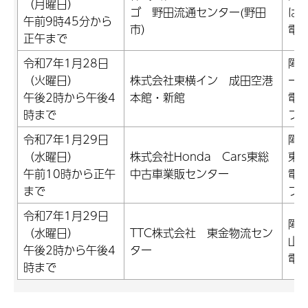
（月曜日）
ゴ 野田流通センター(野田
は
午前9時45分から
市）
電話
正午まで
令和7年1月28日
障
（火曜日）
株式会社東横イン 成田空港
ー
午後2時から午後4
本館・新館
電話
時まで
ファ
令和7年1月29日
障
（水曜日）
株式会社Honda Cars東総
東
午前10時から正午
中古車業販センター
電話
まで
ファ
令和7年1月29日
障
（水曜日）
TTC株式会社 東金物流セン
山
午後2時から午後4
ター
電話
時まで