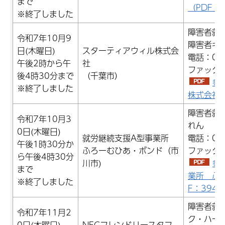
まで
（PDF：2
※終了しました
障害者就
令和7年10月9
障害者キ
日(木曜日)
スターティアウィル株式会
電話：043
午後2時から午
社
ファックス：
後4時30分まで
（千葉市）
参
※終了しました
株式会社）
障害者就
令和7年10月3
れん
0日(木曜日)
就労継続支援A型事業所
電話：047
午後1時30分か
ふろーむひあ・ボンド（市
ファックス：
ら午後4時30分
川市)
参
まで
業所 ふ
※終了しました
F：394.
障害者就
令和7年11月2
ク・ハー
0日(木曜日)
NECフレンドリースタフ