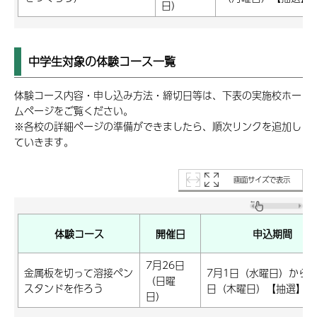
日）
中学生対象の体験コース一覧
体験コース内容・申し込み方法・締切日等は、下表の実施校ホー
ムページをご覧ください。
※各校の詳細ページの準備ができましたら、順次リンクを追加し
ていきます。
画面サイズで表示
体験コース
開催日
申込期間
7月26日
金属板を切って溶接ペン
7月1日（水曜日）から7
（日曜
スタンドを作ろう
日（木曜日）【抽選】
日）