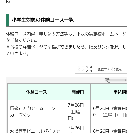
B）
小学生対象の体験コース一覧
体験コース内容・申し込み方法等は、下表の実施校ホームページ
をご覧ください。
※各校の詳細ページの準備ができましたら、順次リンクを追加し
ていきます。
画面サイズで表示
体験コース
開催日
申込期間
7月26日
電磁石の力で走るモーター
6月26日（金曜日）
（日曜
カーづくり
0日（金曜日）【抽
日）
7月26日
水道管用ビニールパイプで
6月26日（金曜日）