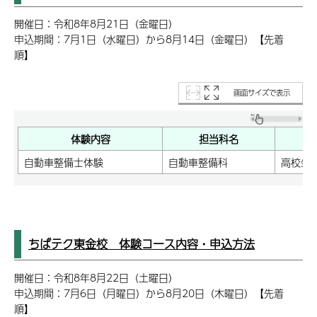
開催日：令和8年8月21日（金曜日）
申込期間：7月1日（水曜日）から8月14日（金曜日）【先着
順】
画面サイズで表示
体験内容
担当科名
自動車整備士体験
自動車整備科
高校生
ちばテク東金校 体験コース内容・申込方法
開催日：令和8年8月22日（土曜日）
申込期間：7月6日（月曜日）から8月20日（木曜日）【先着
順】