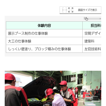
画面サイズで表示
体験内容
担当科名
展示ブース制作の仕事体験
空間デザイン
大工の仕事体験
建築科
しっくい壁塗り、ブロック積みの仕事体験
左官技術科