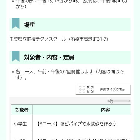
午後の部：午後1時15分から4時（受付は、午後0時45分
から）
場所
千葉県立船橋テクノスクール
（船橋市高瀬町31-7）
対象者・内容・定員
各コース、午前・午後の2回開催します（内容は同じで
す）。
画面サイズで表示
対象者
内容
小学生
【Aコース】塩ビパイプで水鉄砲を作ろう