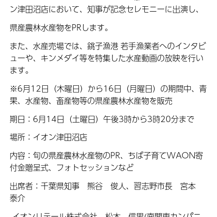
ン津田沼店において、知事が記念セレモニーに出演し、
県産農林水産物をPRします。
また、水産売場では、銚子漁港 若手漁業者へのインタビ
ューや、キンメダイ等を特集した水産動画の放映を行い
ます。
※6月12日（木曜日）から16日（月曜日）の期間中、青
果、水産物、畜産物等の県産農林水産物を販売
期日：6月14日（土曜日）午後3時から3時20分まで
場所：イオン津田沼店
内容：旬の県産農林水産物のPR、ちば子育てWAON寄
付金贈呈式、フォトセッションなど
出席者：千葉県知事 熊谷 俊人、習志野市長 宮本
泰介
イオンリテール株式会社 松本 信男(南関東カンパニ