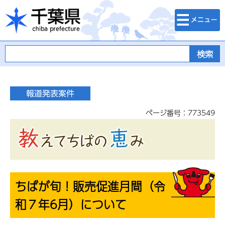
検索・メニュ
千葉県
ー
ページ番号：773549
ちばが旬！販売促進月間（令
和７年6月）について