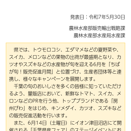
発表日：令和7年5月30日
農林水産部販売輸出戦略課
農林水産部水産局水産課
県では、トウモロコシ、エダマメなどの夏野菜や、
スイカ、メロンなどの果物の出荷が最盛期となり、カ
ツオやスズキなどの水産物が旬を迎える6月を「ちば
が旬！販売促進月間」と位置づけ、生産者団体等と連
携し、様々なキャンペーンを展開します。
千葉の旬のおいしさを多くの皆様に知っていただけ
るよう、量販店において、新鮮なトマト、スイカ、メ
ロンなどのPRを行う他、トップブランドである「房
州びわ」をはじめ、キンメダイ、カツオ、スズキなど
の販売促進活動を行います。
また、6月14日（土曜日）にイオン津田沼店にて開
催される「千葉県産フェア」のステージイベントにお