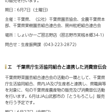
の販売を行います。
期日：6月7日（土曜日）
主催：千葉県、（公社）千葉県園芸協会、全農千葉県本
部、千葉県果樹園芸組合連合会、房州枇杷組合連合会
場所：しょいかーご習志野店（習志野市実籾本郷34-1）
問合せ：生産振興課（043-223-2872）
エ 千葉県庁生活協同組合と連携した消費宣伝会
千葉県野菜園芸組合連合会の活動の一環として、千葉県
庁生活協同組合、県内JA及び生産者と連携し、県職員等
を対象に、旬の千葉県産農産物の販売及び消費宣伝活動
を行います。6月はJA山武郡市の「とうもろこし」販売
を行う予定です。
期日：6月27日（金曜日）