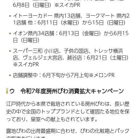
6月8日（日曜日）※スイカPR
イトーヨーカドー 県内13店舗、ヨークマート 県内2
1店舗 他：6月11日（水曜日）から15日（日曜日）
イオン県内34店舗：6月13日（金曜日）から6月15
日（日曜日）
スーパー三和 小川店、子供の国店、トレッサ横浜
店、ヴェルジェ大宮店、越谷店：6月21日（土曜日）
※スイカPR
店舗調整中：6月下旬から7月上旬※メロンPR
ウ
令和7年度
房州びわ消費拡大キャンペーン
江戸時代から本県で栽培されている房州びわは、長い歴
史の中で全国のトップブランドとして確固たる地位を保
っており、皇室への献上もされています。
露地びわの出荷最盛期に合わせ、びわの化粧箱とパック