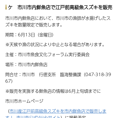
ケ 市川市内鮮魚店で江戸前高級魚スズキを販売
市川市内鮮魚店において、市川市の漁師が水揚げしたス
ズキを数量限定で販売します。
期間：6月13日（金曜日）
※天候や漁の状況により中止となる場合があります。
主催：市川市魚食文化フォーラム実行委員会
場所：市川市内鮮魚店
問合せ：市川市 行徳支所 臨海整備課（047-318-39
67）
※販売を実施する鮮魚店の情報は6月上旬頃までに
市川市ホームページ
（
市川産江戸前高級魚スズキを市内鮮魚店で販売しま
す！ 市川市公式Webサイト
）に掲載予定。