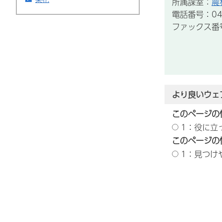
所属課室：
農
電話番号：043
ファックス番号：
より良いウェ
このページの
1：役に立
このページの
1：見つけ