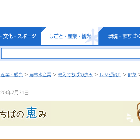
・文化・スポーツ
しごと・産業・観光
環境・まちづ
・産業・観光
>
農林水産業
>
教えてちばの恵み
>
レシピ紹介
>
野菜
20)年7月31日