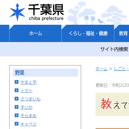
千葉県
ホーム
くらし・福祉・健康
教育
サイト内検索
ホーム
>
しごと
野菜
やまと芋
更新日：令和2(20
トマト
さつまいも
すいか
そらまめ
キャベツ