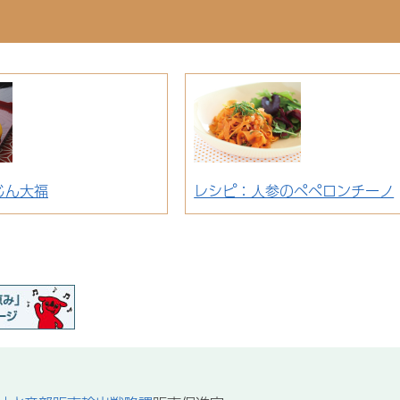
じん大福
レシピ：人参のペペロンチーノ