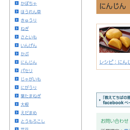
かぼちゃ
にんじん
ほうれん草
きゅうり
ねぎ
さといも
いんげん
かぶ
レシピ：にん
にんじん
パセリ
じゃがいも
にがうり
葉たまねぎ
大根
えだまめ
お問い合わせ
とうもろこし
菜花