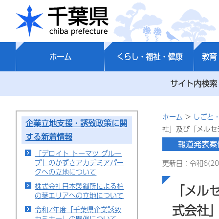
千葉県
ホーム
くらし・福祉・健康
教育
サイト内検索
ホーム
>
しごと
企業立地支援・誘致政策に関
社」及び「メルセ
する新着情報
「デロイト トーマツ グルー
プ」のかずさアカデミアパー
更新日：令和6(20
クへの立地について
株式会社日本製鋼所による柏
「メル
の葉エリアへの立地について
式会社
令和7年度「千葉県企業誘致
セミナー」の開催について