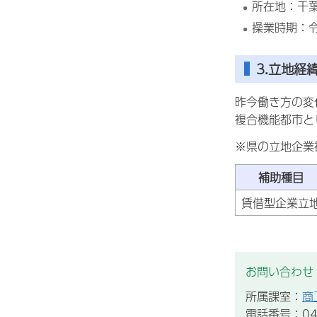
所在地：千葉
操業時期：令
3.立地経
昨今働き方の変
複合機能都市と
※県の立地企業
補助種目
賃借型企業立
お問い合わせ
所属課室：
商
電話番号：043