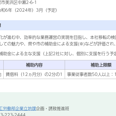
市美浜区中瀬2-6-1
和6年（2024年）3月（予定）
緯
化が進む中、効率的な業務運営の実現を目指し、本社移転の検
しての魅力や、県や市の補助金による支援(※)などが評価され
補助金による主な支援（上記2社に対し、個別に支援を行う予
補助内容
補助上限額
地
賃借料（12ヵ月分）の2分の1
事業従事者数50人以上：1
工労働部企業立地課
企画・誘致推進班
-223-2444