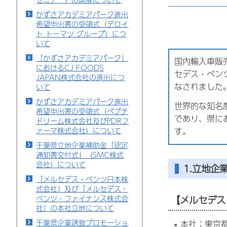
かずさアカデミアパーク進出
希望申出書の受領式（デロイ
ト トーマツ グループ）につ
いて
「かずさアカデミアパーク」
国内輸入車販
におけるCJ FOODS
セデス・ベン
JAPAN株式会社の進出につ
なされました
いて
かずさアカデミアパーク進出
世界的な知名
希望申出書の受領式（ペプチ
であり、県に
ドリーム株式会社及びPDRフ
す。
ァーマ株式会社）について
千葉県立地企業補助金「認定
通知書交付式」（SMC株式
会社）について
1.立地企
「メルセデス・ベンツ日本株
式会社」及び「メルセデス・
ベンツ・ファイナンス株式会
【メルセデ
社」の本社立地について
千葉県企業誘致プロモーショ
本社：東京都