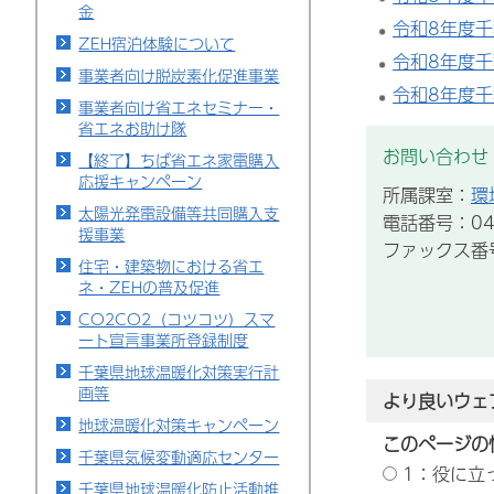
金
令和8年度
ZEH宿泊体験について
令和8年度
事業者向け脱炭素化促進事業
令和8年度
事業者向け省エネセミナー・
省エネお助け隊
お問い合わせ
【終了】ちば省エネ家電購入
応援キャンペーン
所属課室：
環
太陽光発電設備等共同購入支
電話番号：043
援事業
ファックス番号：
住宅・建築物における省エ
ネ・ZEHの普及促進
CO2CO2（コツコツ）スマ
ート宣言事業所登録制度
千葉県地球温暖化対策実行計
画等
より良いウェ
地球温暖化対策キャンペーン
このページの
千葉県気候変動適応センター
1：役に立
千葉県地球温暖化防止活動推