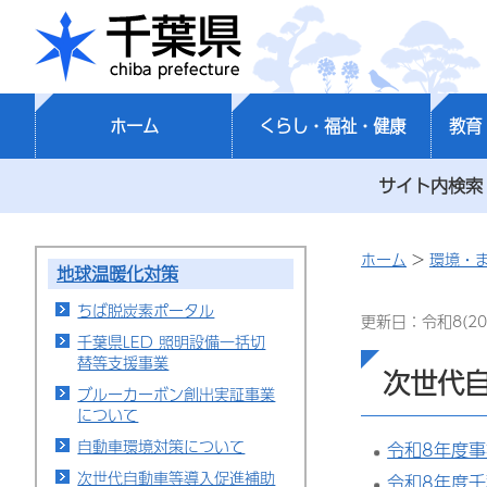
千葉県
ホーム
くらし・福祉・健康
教育
サイト内検索
ホーム
>
環境・
地球温暖化対策
ちば脱炭素ポータル
更新日：令和8(20
千葉県LED 照明設備一括切
替等支援事業
次世代
ブルーカーボン創出実証事業
について
自動車環境対策について
令和8年度
次世代自動車等導入促進補助
令和8年度