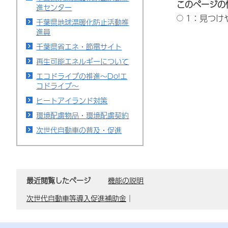
このページの
進センター
1：見つけ
千葉県地球温暖化防止活動推
進員
千葉県省エネ・節電サイト
再生可能エネルギーについて
エコドライブの推進～Do!エ
コドライブ～
ヒートアイランド対策
環境配慮物品・環境配慮契約
次世代自動車の普及・促進
最近閲覧したページ
機能の説明
次世代自動車等導入促進補助金
｜