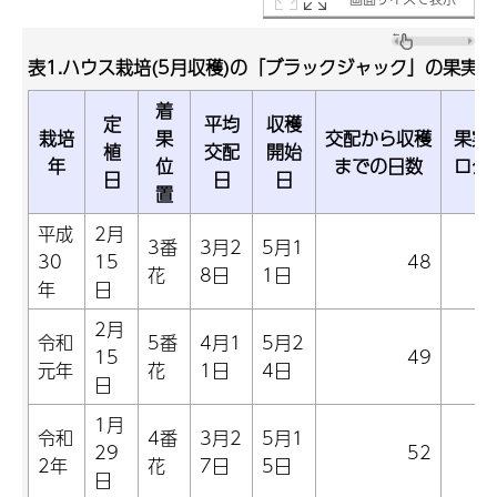
表1.ハウス栽培(5月収穫)の「ブラックジャック」の果実
着
定
平均
収穫
栽培
果
交配から収穫
果実
植
交配
開始
年
位
までの日数
ログ
日
日
日
置
平成
2月
3番
3月2
5月1
30
15
48
花
8日
1日
年
日
2月
令和
5番
4月1
5月2
15
49
元年
花
1日
4日
日
1月
令和
4番
3月2
5月1
29
52
2年
花
7日
5日
日