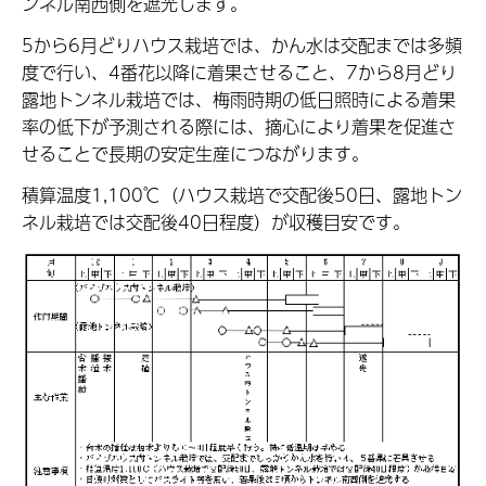
ンネル南西側を遮光します。
5から6月どりハウス栽培では、かん水は交配までは多頻
度で行い、4番花以降に着果させること、7から8月どり
露地トンネル栽培では、梅雨時期の低日照時による着果
率の低下が予測される際には、摘心により着果を促進さ
せることで長期の安定生産につながります。
積算温度1,100℃（ハウス栽培で交配後50日、露地トン
ネル栽培では交配後40日程度）が収穫目安です。