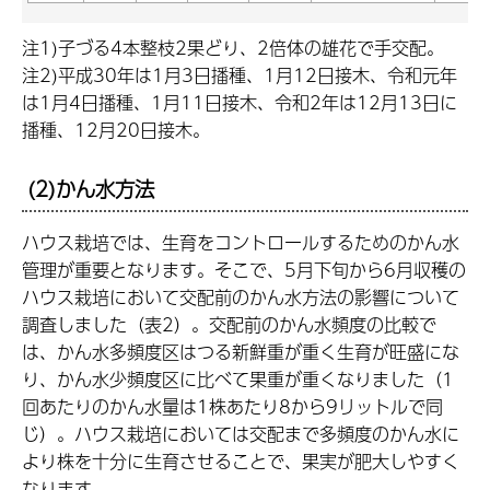
注1)子づる4本整枝2果どり、2倍体の雄花で手交配。
注2)平成30年は1月3日播種、1月12日接木、令和元年
は1月4日播種、1月11日接木、令和2年は12月13日に
播種、12月20日接木。
(2)かん水方法
ハウス栽培では、生育をコントロールするためのかん水
管理が重要となります。そこで、5月下旬から6月収穫の
ハウス栽培において交配前のかん水方法の影響について
調査しました（表2）。交配前のかん水頻度の比較で
は、かん水多頻度区はつる新鮮重が重く生育が旺盛にな
り、かん水少頻度区に比べて果重が重くなりました（1
回あたりのかん水量は1株あたり8から9リットルで同
じ）。ハウス栽培においては交配まで多頻度のかん水に
より株を十分に生育させることで、果実が肥大しやすく
なります。