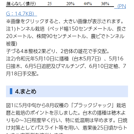
（PN
G：14.7KB）
※画像をクリックすると、大きい画像が表示されます。
注1)トンネル栽培（ベッド幅150センチメートル、長さ
20メートル、株間90センチメートル、農ビでトンネル
被覆）
子づる4本整枝2果どり、2倍体の雄花で手交配。
注2)令和元年5月10日に播種（台木5月7日）、5月16
日接木、6月5日追肥及びマルチング、6月10日定植、7
月18日手交配。
4.まとめ
図1に5月中旬から8月収穫の「ブラックジャック」栽培
暦と栽培のポイントを示しました。台木の播種は穂木よ
りも0～3日程度早く行い、特に低温期は早めます。日焼
け対策としてパスライト等を用い、着果後25日頃からト