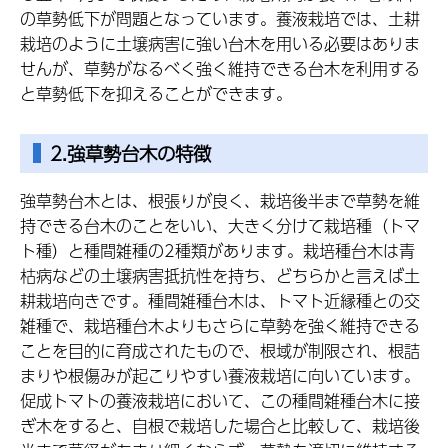
の草勢低下が問題となっています。養液栽培では、土耕
栽培のように土壌病害に強い台木を用いる必要はありま
せんが、草勢がなるべく強く維持できる台木を利用する
と草勢低下を抑えることができます。
2.強草勢台木の特徴
強草勢台木とは、根張りが良く、栽培後半まで草勢を維
持できる台木のことをいい、大きく分けて栽培種（トマ
ト種）と種間雑種の2種類があります。栽培種台木は青
枯病などの土壌病害抵抗性を持ち、どちらかと言えば土
耕栽培向きです。種間雑種台木は、トマト近縁種との交
雑種で、栽培種台木よりもさらに草勢を強く維持できる
ことを目的に育成されたもので、根域が制限され、根詰
まりや根傷みが起こりやすい養液栽培に向いています。
促成トマトの養液栽培において、この種間雑種台木に接
ぎ木をすると、自根で栽培した場合と比較して、栽培後