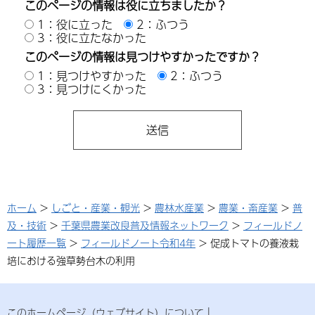
このページの情報は役に立ちましたか？
1：役に立った
2：ふつう
3：役に立たなかった
このページの情報は見つけやすかったですか？
1：見つけやすかった
2：ふつう
3：見つけにくかった
ホーム
>
しごと・産業・観光
>
農林水産業
>
農業・畜産業
>
普
及・技術
>
千葉県農業改良普及情報ネットワーク
>
フィールドノ
ート履歴一覧
>
フィールドノート令和4年
> 促成トマトの養液栽
培における強草勢台木の利用
このホームページ（ウェブサイト）について