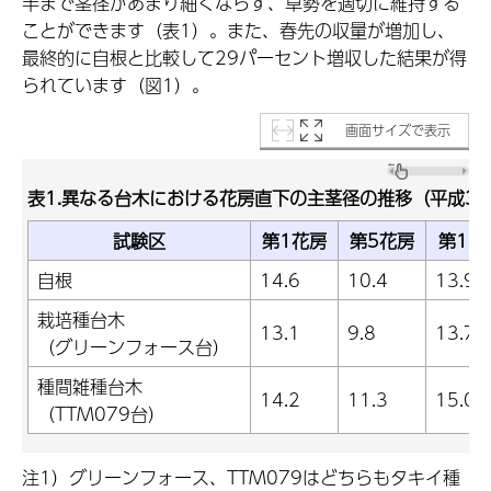
半まで茎径があまり細くならず、草勢を適切に維持する
ことができます（表1）。また、春先の収量が増加し、
最終的に自根と比較して29パーセント増収した結果が得
られています（図1）。
画面サイズで表示
表1.異なる台木における花房直下の主茎径の推移（平成3
試験区
第1花房
第5花房
第11
自根
14.6
10.4
13.9
栽培種台木
13.1
9.8
13.7
（グリーンフォース台）
種間雑種台木
14.2
11.3
15.0
（TTM079台）
注1）グリーンフォース、TTM079はどちらもタキイ種