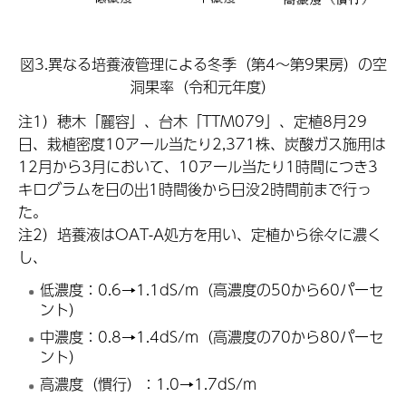
図3.異なる培養液管理による冬季（第4～第9果房）の空
洞果率（令和元年度）
注1）穂木「麗容」、台木「TTM079」、定植8月29
日、栽植密度10アール当たり2,371株、炭酸ガス施用は
12月から3月において、10アール当たり1時間につき3
キログラムを日の出1時間後から日没2時間前まで行っ
た。
注2）培養液はOAT-A処方を用い、定植から徐々に濃く
し、
低濃度：0.6→1.1dS/m（高濃度の50から60パーセ
ント）
中濃度：0.8→1.4dS/m（高濃度の70から80パーセ
ント）
高濃度（慣行）：1.0→1.7dS/m