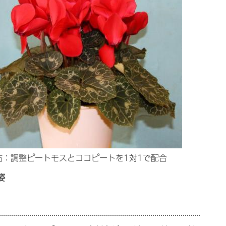
右：調整ピートモスとココピートを1対1で配合
姿