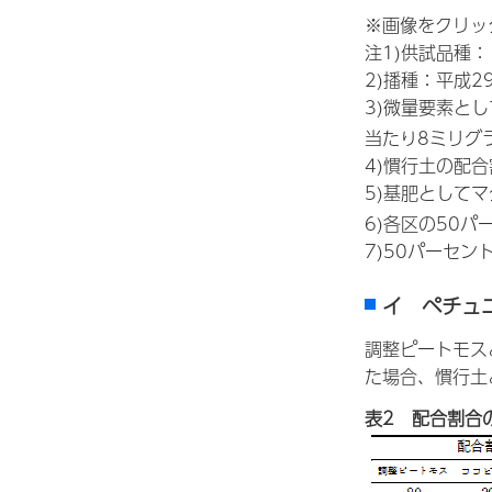
※画像をクリッ
注1)供試品種
2)播種：平成2
3)微量要素とし
当たり8ミリグ
4)慣行土の配
5)基肥としてマ
6)各区の50
7)50パーセ
イ ペチュ
調整ピートモス
た場合、慣行土
表2 配合割合