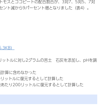
トモスとココピートの配合割合が、3対7、5対5、7対
3パーセント減から9パーセント増となりました（表4）。
.3KB）
リットルに対し2グラムの苦土 石灰を添加し、pHを調
価計算に含めなかった
20リットルに復元するとして計算した
袋あたり200リットルに復元するとして計算した