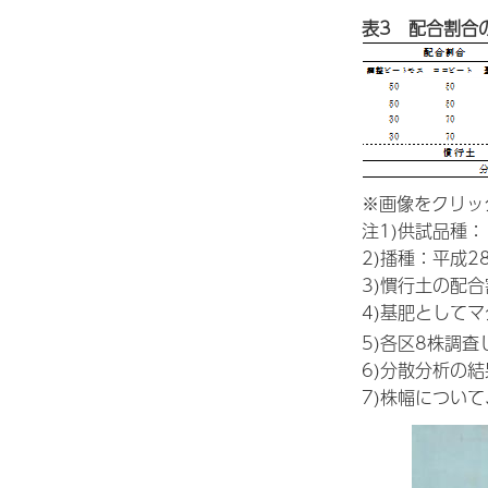
表3 配合割合
※画像をクリッ
注1)供試品種
2)播種：平成2
3)慣行土の配
4)基肥としてマ
5)各区8株調査
6)分散分析の結果
7)株幅について、