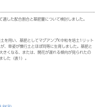
て適した配合割合と基肥量について検討しました。
養土を用い、基肥としてマグアンプK中粒を培土1リット
たが、草姿が慣行土とほぼ同等に生育しました。基肥と
が大きくなる、または、開花が遅れる傾向が見られたの
ました（表1）。
.8KB）