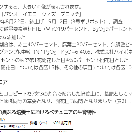
クすると、大きい画像が表示されます。
：「パシオ イエローウィズ ブロッチ」
9年8月22日、鉢上げ：9月12日（3号ポリポット）、調査：1
て微量要素資材FTE（MnO19パーセント、B
O
9パーセン
2
3
ラム添加した
合割合は、赤土40パーセント、腐葉土30パーセント、無調整ピ
グアンプK中粒（N：P
O
：K
O=6:40:6、株式会社ハイ
2
5
2
パーセントの株で第1花開花した日を50パーセント開花日とした
ント開花日については各区15株、その他の項目については各区1
ニア
とココピートを7対3の割合で配合した培養土に、基肥としてマ
とほぼ同等の草姿となり、開花日も同等となりました（表2）
の異なる培養土におけるペチュニアの生育特性