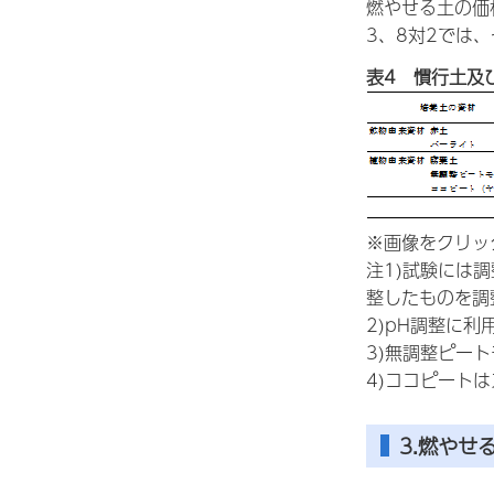
燃やせる土の価
3、8対2では、
表4 慣行土及
※画像をクリッ
注1)試験には
整したものを調
2)pH調整に
3)無調整ピー
4)ココピート
3.燃やせ