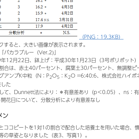
（PNG：19.3KB）
クすると、大きい画像が表示されます。
「バカラブルー（Ver.2)」
9年12月22日、鉢上げ：平成30年1月23日（3号ポリポット
合割合は、赤土40パーセント、腐葉土30パーセント、無調整ピ
グアンプK中粒（N：P
O
：K
O =6:40:6、株式会社ハ
2
5
2
査した
して、Dunnett法により：＊有意差あり（p＜0.05）、ns：
ント開花日について、分散分析により有意差なし
メン
とココピートを1対1の割合で配合した培養土を用いた場合、
等の草姿となりました（表3、写真1）。