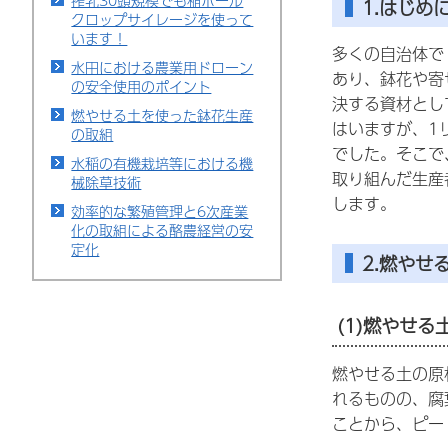
搾乳30頭規模でも稲ホール
1.はじめ
クロップサイレージを使って
います！
多くの自治体で
水田における農業用ドローン
あり、鉢花や寄
の安全使用のポイント
決する資材とし
燃やせる土を使った鉢花生産
はいますが、1
の取組
でした。そこで
水稲の有機栽培等における機
取り組んだ生産
械除草技術
します。
効率的な繁殖管理と6次産業
化の取組による酪農経営の安
定化
2.燃やせ
(1)燃やせ
燃やせる土の原
れるものの、腐
ことから、ピー