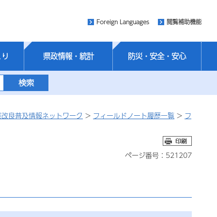
Foreign Languages
閲覧補助機能
くり
県政情報・統計
防災・安全・安心
業改良普及情報ネットワーク
>
フィールドノート履歴一覧
>
フ
ページ番号：521207