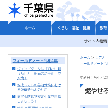
千葉県
ホーム
くらし・福祉・健康
教育
サイト内検索
ホーム
>
しごと
フィールドノート令和4年
ィールドノート令
ジャンボタニシは「細かい耕
うん」と「田面の均平化」で
更新日：令和7(20
対策！
促成トマトの養液栽培におけ
燃やせ
る強草勢台木の利用
病害虫防除で安定生産を目指
しましょう！