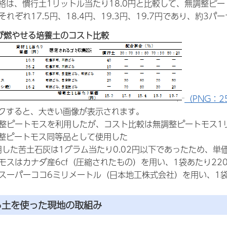
格は、慣行土1リットル当たり18.0円と比較して、無調整ピー
それぞれ17.5円、18.4円、19.3円、19.7円であり、約
び燃やせる培養土のコスト比較
（PNG：25
クすると、大きい画像が表示されます。
調整ピートモスを利用したが、コスト比較は無調整ピートモス1
整ピートモス同等品として使用した
利用した苦土石灰は1グラム当たり0.02円以下であったため、単
トモスはカナダ産6cf（圧縮されたもの）を用い、1袋あたり2
はスーパーココ6ミリメートル（日本地工株式会社）を用い、1
る土を使った現地の取組み