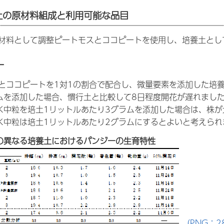
る土の原材料組成と利用可能な品目
材料として調整ピートモスとココピートを使用し、培養土とし
ー
とココピートを1対1の割合で配合し、微量要素を添加した培
ムを添加した場合、慣行土と比較して8日程度開花が遅れまし
K中粒を培土1リットルあたり3グラムを添加した場合は、株
K中粒は培土1リットルあたり2グラムにするとよいと考えられ
の異なる培養土におけるパンジーの生育特性
（PNG：28