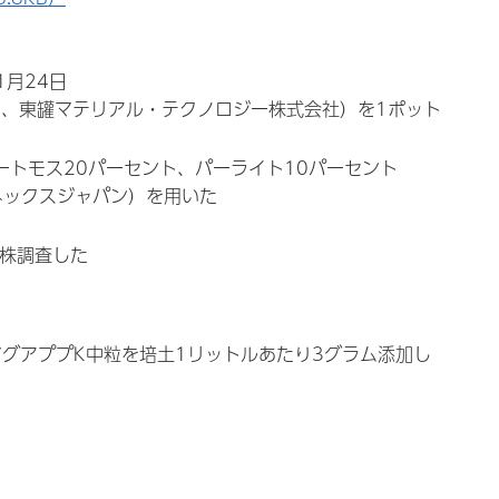
1月24日
ト、東罐マテリアル・テクノロジー株式会社）を1ポット
ートモス20パーセント、パーライト10パーセント
ポネックスジャパン）を用いた
0株調査した
グアププK中粒を培土1リットルあたり3グラム添加し
。