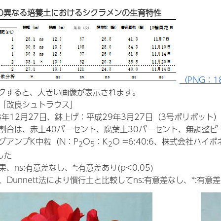
の異なる培養土におけるシクラメンの生育特性
（PNG：18
クすると、大きい画像が表示されます。
：「改良シュトラウス」
8年12月27日、鉢上げ：平成29年3月27日（3号ポリポット
合割合は、赤土40パーセント、腐葉土30パーセント、無調整ピ
グアンプK中粒（N：P
O
：K
O =6:40:6、株式会社ハ
2
5
2
した
、ns:有意差なし、*:有意差あり(p<0.05)
Dunnett法により慣行土と比較してns:有意差なし、*:有意差あ