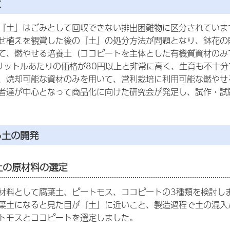
に
『土』はごみとして回収できない排出困難物に区分されていま
せ植えを観賞した後の『土』の処分方法が問題となり、鉢花の
て、燃やせる培養土（ココピートを主体とした有機質資材のみ
リットルあたりの価格が80円以上と非常に高く、生育も不十
、焼却可能な資材のみを用いて、営利栽培に利用可能な燃やせ
者達が中心となって商品化に向けた研究会が発足し、試作・試
る土の開発
る土の原材料の選定
材料として腐葉土、ピートモス、ココピートの3種類を検討し
葉土になると見た目が『土』に近いこと、製造過程で土の混入
トモスとココピートを選定しました。