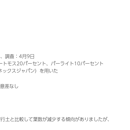
）、調査：4月9日
ートモス20パーセント、パーライト10パーセント
イポネックスジャパン）を用いた
有意差なし
慣行土と比較して葉数が減少する傾向がありましたが、