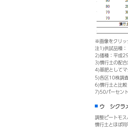
※画像をクリッ
注1)供試品種：
2)播種：平成2
3)慣行土の配
4)基肥としてマ
5)各区10株調
6)慣行土と比較
7)50パーセ
ウ シクラ
調整ピートモス
慣行土とほぼ同