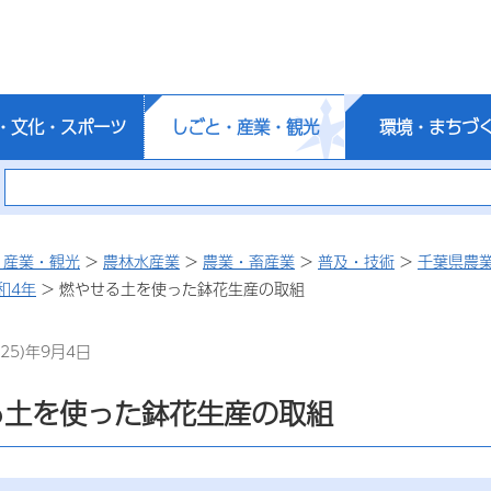
・文化・スポーツ
しごと・産業・観光
環境・まちづ
・産業・観光
>
農林水産業
>
農業・畜産業
>
普及・技術
>
千葉県農
和4年
> 燃やせる土を使った鉢花生産の取組
25)年9月4日
る土を使った鉢花生産の取組