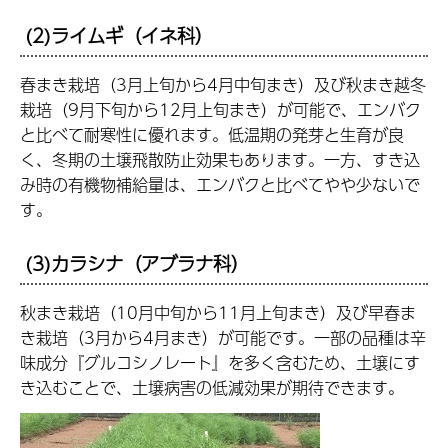
(2)ライムギ（イネ科）
春まき栽培（3月上旬から4月中旬まき）及び秋まき越冬
栽培（9月下旬から12月上旬まき）が可能で、エンバク
と比べて耐寒性に優れます。低温期の発芽と生育が良
く、冬期の土壌飛散防止効果もあります。一方、すき込
み時の有機物補給量は、エンバクと比べてやや少ないで
す。
(3)カラシナ（アブラナ科）
秋まき栽培（10月中旬から11月上旬まき）及び早春ま
き栽培（3月から4月まき）が可能です。一部の品種は辛
味成分『グルコシノレート』を多く含むため、土壌にす
き込むことで、土壌病害の低減効果が期待できます。