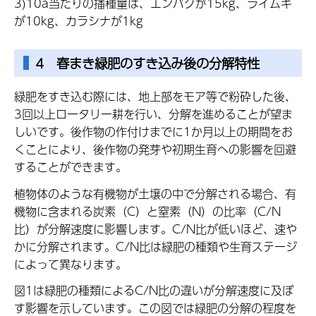
3)10a当たりの播種量は、エンバクが15kg、ライムギ
が10kg、カラシナが1kg
4 春まき緑肥のすき込み後の分解特性
緑肥をすき込む際には、地上部をモア等で粉砕した後、
3回以上ロータリー耕を行い、分解を進めることが望ま
しいです。後作物の作付けまでに1か月以上の期間をお
くことにより、後作物の発芽や初期生育への影響を回避
することができます。
植物体のような有機物が土壌の中で分解される場合、有
機物に含まれる炭素（C）と窒素（N）の比率（C/N
比）が分解速度に影響します。C/N比が低いほど、速や
かに分解されます。C/N比は緑肥の種類や生育ステージ
によって異なります。
図1は緑肥の種類によるC/N比の違いが分解速度に及ぼ
す影響を示しています。この図では緑肥の分解の程度を