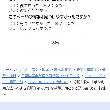
1：役に立った
2：ふつう
3：役に立たなかった
このページの情報は見つけやすかったですか？
1：見つけやすかった
2：ふつう
3：見つけにくかった
ホーム
>
しごと・産業・観光
>
農林水産業
>
農業・畜産業
>
普
及・技術
>
千葉県農業改良普及情報ネットワーク
>
フィールドノ
ート履歴一覧
>
フィールドノート令和3年
> 緑肥作物の上手な利
用方法～春まき緑肥作物の適切な播種時期とすき込み後の分解特性
～