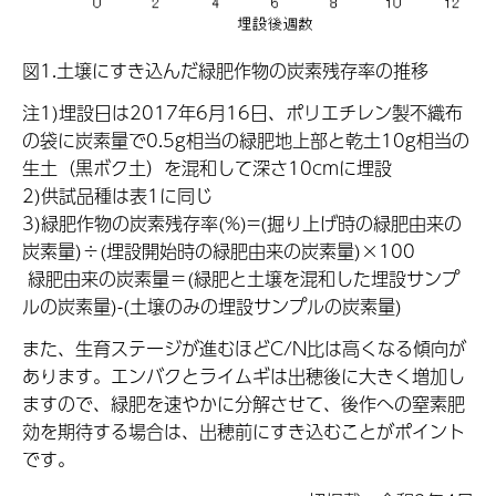
図1.土壌にすき込んだ緑肥作物の炭素残存率の推移
注1)埋設日は2017年6月16日、ポリエチレン製不織布
の袋に炭素量で0.5g相当の緑肥地上部と乾土10g相当の
生土（黒ボク土）を混和して深さ10cmに埋設
2)供試品種は表1に同じ
3)緑肥作物の炭素残存率(%)=(掘り上げ時の緑肥由来の
炭素量)÷(埋設開始時の緑肥由来の炭素量)×100
緑肥由来の炭素量＝(緑肥と土壌を混和した埋設サンプ
ルの炭素量)-(土壌のみの埋設サンプルの炭素量)
また、生育ステージが進むほどC/N比は高くなる傾向が
あります。エンバクとライムギは出穂後に大きく増加し
ますので、緑肥を速やかに分解させて、後作への窒素肥
効を期待する場合は、出穂前にすき込むことがポイント
です。