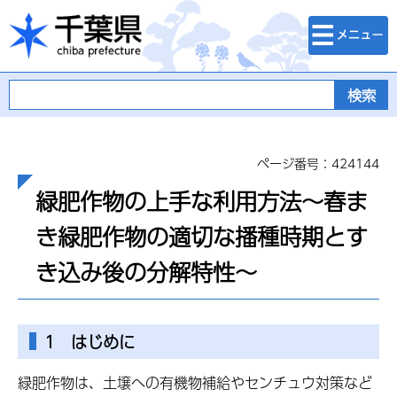
検索・メニュ
千葉県
ー
ページ番号：424144
緑肥作物の上手な利用方法～春ま
き緑肥作物の適切な播種時期とす
き込み後の分解特性～
1 はじめに
緑肥作物は、土壌への有機物補給やセンチュウ対策など