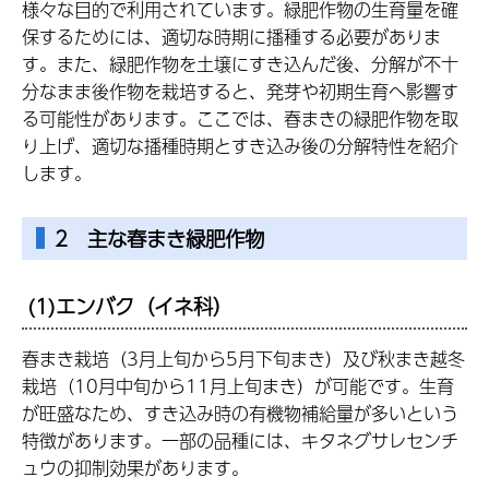
様々な目的で利用されています。緑肥作物の生育量を確
保するためには、適切な時期に播種する必要がありま
す。また、緑肥作物を土壌にすき込んだ後、分解が不十
分なまま後作物を栽培すると、発芽や初期生育へ影響す
る可能性があります。ここでは、春まきの緑肥作物を取
り上げ、適切な播種時期とすき込み後の分解特性を紹介
します。
2 主な春まき緑肥作物
(1)エンバク（イネ科）
春まき栽培（3月上旬から5月下旬まき）及び秋まき越冬
栽培（10月中旬から11月上旬まき）が可能です。生育
が旺盛なため、すき込み時の有機物補給量が多いという
特徴があります。一部の品種には、キタネグサレセンチ
ュウの抑制効果があります。