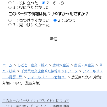
1：役に立った
2：ふつう
3：役に立たなかった
このページの情報は見つけやすかったですか？
1：見つけやすかった
2：ふつう
3：見つけにくかった
ホーム
>
しごと・産業・観光
>
農林水産業
>
農業・畜産業
>
普
及・技術
>
千葉県農業改良普及情報ネットワーク
>
フィールドノ
ート履歴一覧
>
フィールドノート令和2年
> 農業用ハウスの補強
対策について（強風対策）
このホームページ（ウェブサイト）について
リンク・著作権・プライバシー・免責事項等