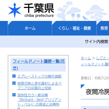
千葉県
ホーム
くらし・福祉・健康
教育
サイト内検索
ホーム
>
しごと
フィールドノート履歴一覧(花
ィールドノート履歴
き)
スプレーストックの開花調節
更新日：令和7(20
夜間冷房と遮光資材によるベ
ゴニアの品質向上技術
夜間冷
湿地性カラー新品種
「Brilliant・Bell(ブリリアン
ト・ベル)」の育成と品種特
性