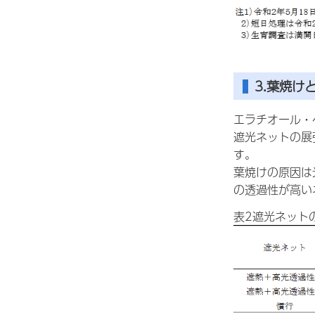
3.葉焼け
エラチオール・
遮光ネットの展
す。
葉焼けの原因は
の透過性が高い
表2遮光ネット