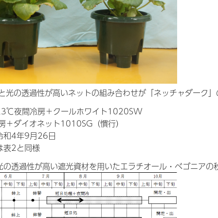
と光の透過性が高いネットの組み合わせが「ネッチャダーク」
23℃夜間冷房＋クールホワイト1020SW
＋ダイオネット1010SG（慣行）
和4年9月26日
は表2と同様
光の透過性が高い遮光資材を用いたエラチオール・ベゴニアの