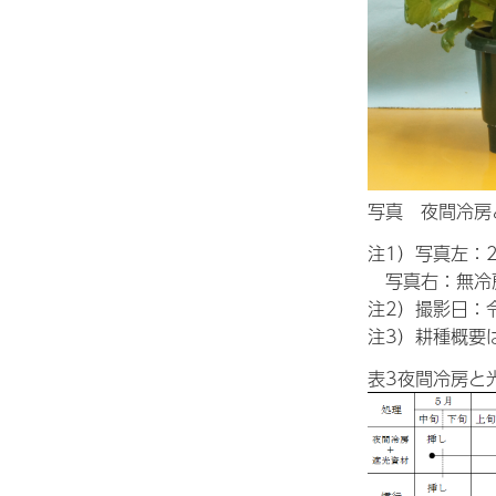
写真 夜間冷房
注1）写真左：
写真右：無冷房
注2）撮影日：令
注3）耕種概要
表3夜間冷房と