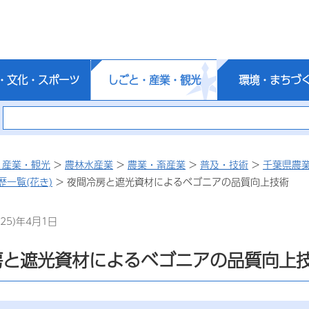
・文化・スポーツ
しごと・産業・観光
環境・まちづ
・産業・観光
>
農林水産業
>
農業・畜産業
>
普及・技術
>
千葉県農
一覧(花き)
> 夜間冷房と遮光資材によるベゴニアの品質向上技術
25)年4月1日
房と遮光資材によるベゴニアの品質向上