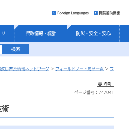
Foreign Languages
閲覧補助機能
くり
県政情報・統計
防災・安全・安心
業改良普及情報ネットワーク
>
フィールドノート履歴一覧
>
フ
ページ番号：747041
技術