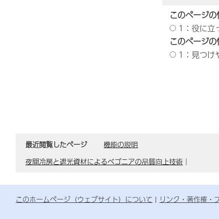
このページの
1：役に立
このページの
1：見つけ
最近閲覧したページ
機能の説明
夜間冷房と遮光資材によるベゴニアの品質向上技術
｜
このホームページ（ウェブサイト）について
リンク・著作権・