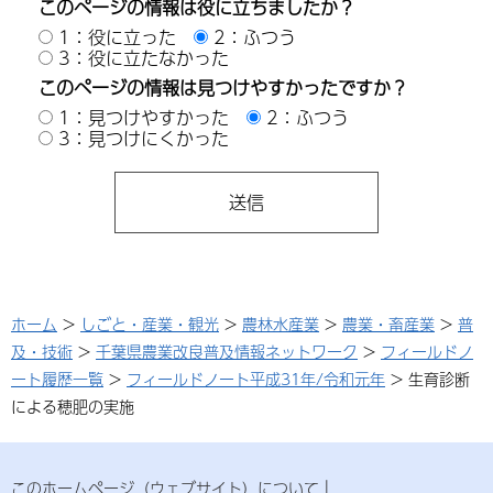
このページの情報は役に立ちましたか？
1：役に立った
2：ふつう
3：役に立たなかった
このページの情報は見つけやすかったですか？
1：見つけやすかった
2：ふつう
3：見つけにくかった
ホーム
>
しごと・産業・観光
>
農林水産業
>
農業・畜産業
>
普
及・技術
>
千葉県農業改良普及情報ネットワーク
>
フィールドノ
ート履歴一覧
>
フィールドノート平成31年/令和元年
> 生育診断
による穂肥の実施
このホームページ（ウェブサイト）について