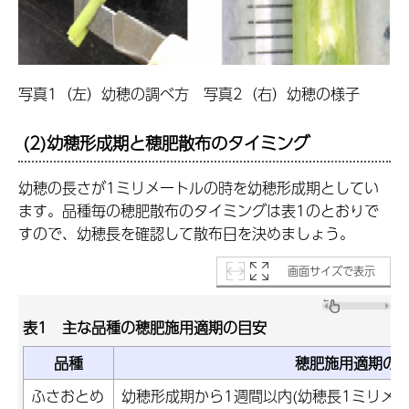
写真1（左）幼穂の調べ方 写真2（右）幼穂の様子
(2)幼穂形成期と穂肥散布のタイミング
幼穂の長さが1ミリメートルの時を幼穂形成期としてい
ます。品種毎の穂肥散布のタイミングは表1のとおりで
すので、幼穂長を確認して散布日を決めましょう。
画面サイズで表示
表1 主な品種の穂肥施用適期の目安
品種
穂肥施用適期の
ふさおとめ
幼穂形成期から1週間以内(幼穂長1ミリメー