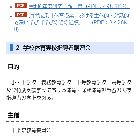
令和6年度研究主題一覧（PDF：498.1KB）
演習成果「体育授業における主体的・対話的
で深い学び『学びの姿の道標』」（PDF：3,426K
B）
2 学校体育実技指導者講習会
目的
小・中学校、義務教育学校、中等教育学校、高等学校
及び特別支援学校における体育・保健体育担当者の実技
指導力の向上を図る。
主催
千葉県教育委員会