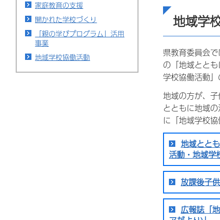
家庭教育の支援
地域学
開かれた学校づくり
「親の学びプログラム」活用
事業
県教育委員会で
地域学校協働活動
の「地域ととも
学校協働活動」
地域の方が、子
とともに地域の
に「地域学校協
地域ととも
活動・地域学
放課後子供
広報誌「地