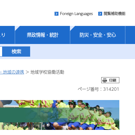
Foreign Languages
閲覧補助機能
くり
県政情報・統計
防災・安全・安心
・地域の連携
> 地域学校協働活動
ページ番号：314201