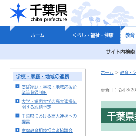
千葉県
ホーム
くらし・福祉・健康
教育
サイト内検索
ホーム
>
教育・
学校・家庭・地域の連携
ちば家庭・学校・地域応援企
更新日：令和8(20
業等登録制度
大学・短期大学の高大連携に
関する取組予定
千葉県
千葉県における高大連携への
提言
家庭教育相談担当者協議会