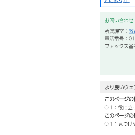
アだより)」
お問い合わせ
所属課室：
教
電話番号：012
ファックス番号：
より良いウェ
このページの
1：役に立
このページの
1：見つけ