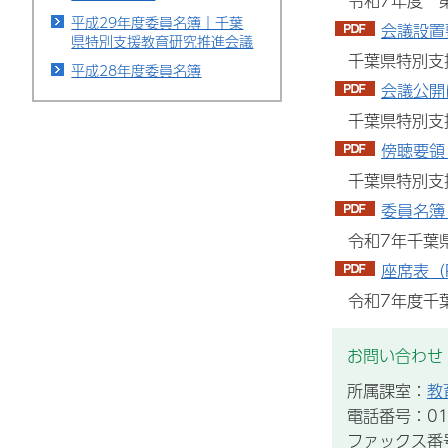
令和7年度 第
平成29年度委員名簿｜千葉
会議設置要
県特別支援教育研究推進会議
千葉県特別支
平成28年度委員名簿
会議公開
千葉県特別支
傍聴要領
千葉県特別支援
委員名簿（
令和7年千葉県
座席表（P
令和7年度千葉
お問い合わせ
所属課室：
教
電話番号：012
ファックス番号：