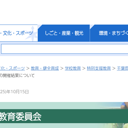
・文化・スポーツ
しごと・産業・観光
環境・まちづ
文化・スポーツ
>
教育・健全育成
>
学校教育
>
特別支援教育
>
千葉
の開催結果について
25)年10月15日
教育委員会