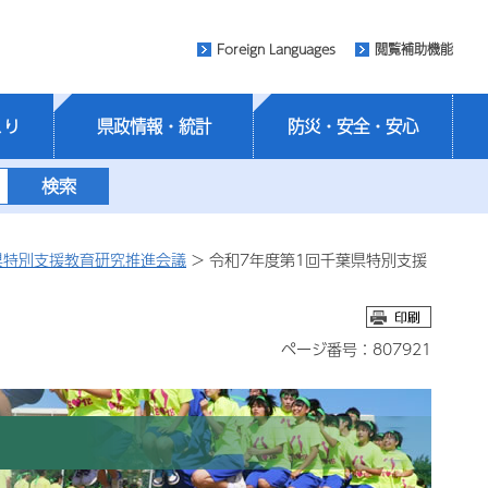
Foreign Languages
閲覧補助機能
くり
県政情報・統計
防災・安全・安心
県特別支援教育研究推進会議
> 令和7年度第1回千葉県特別支援
ページ番号：807921