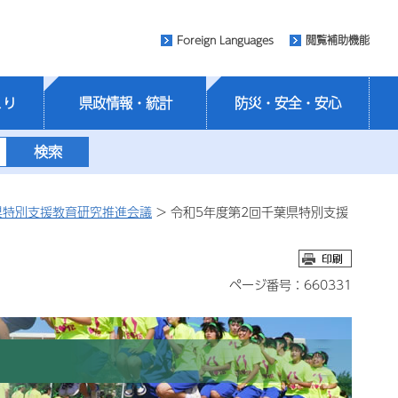
Foreign Languages
閲覧補助機能
くり
県政情報・統計
防災・安全・安心
県特別支援教育研究推進会議
> 令和5年度第2回千葉県特別支援
ページ番号：660331