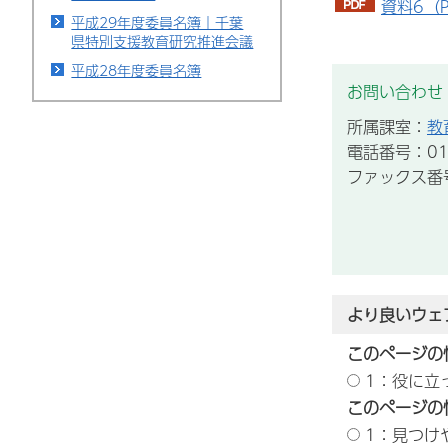
資料6（P
平成29年度委員名簿｜千葉
県特別支援教育研究推進会議
平成28年度委員名簿
お問い合わせ
所属課室：
教
電話番号：012
ファックス番号：
より良いウェ
このページの
1：役に立
このページの
1：見つけ