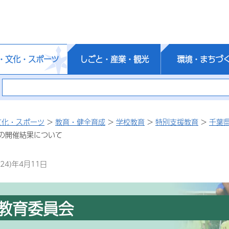
・文化・スポーツ
しごと・産業・観光
環境・まちづ
文化・スポーツ
>
教育・健全育成
>
学校教育
>
特別支援教育
>
千葉
の開催結果について
24)年4月11日
教育委員会