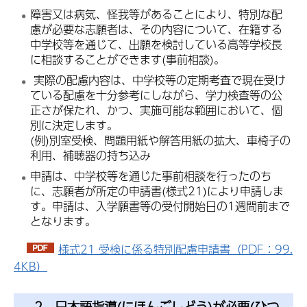
障害又は病気、怪我等があることにより、特別な配
慮が必要な志願者は、その内容について、在籍する
中学校等を通じて、出願を検討している高等学校長
に相談することができます(事前相談)。
実際の配慮内容は、中学校等の定期考査で現在受け
ている配慮を十分参考にしながら、学力検査等の公
正さが保たれ、かつ、実施可能な範囲において、個
別に決定します。
(例)別室受検、問題用紙や解答用紙の拡大、車椅子の
利用、補聴器の持ち込み
申請は、中学校等を通じた事前相談を行ったのち
に、志願者が所定の申請書(様式21)により申請しま
す。申請は、入学願書等の受付開始日の1週間前まで
となります。
様式21 受検に係る特別配慮申請書（PDF：99.
4KB）
2 日本語指導(にほんごしどう)が必要(ひつ