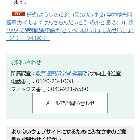
ます。
様式(ようしき)23(1)又(また)は(2) 学力検査問
題等(がくしょくけんさもんだいとう)のルビ振(ふ)りに係
(かか)る特別配慮申請書(とくべつはいりょしんせいしょ)
（PDF：94.8KB）
お問い合わせ
所属課室：
教育振興部学習指導課
学力向上推進室
電話番号：0120-23-1008
ファックス番号：043-221-6580
より良いウェブサイトにするためにみなさまのご意
見をお聞かせください