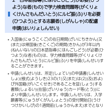
よう)な者(もの)で学力検査問題等(がくりょ
くけんさもんだいとう)にルビ振(ふ)りを必要
(ひつよう)とする志願者(しがんしゃ)の配慮
申請(はいりょしんせい)
入国後(にゅうこくご)の在日期間(ざいにちきかん)又
(また)は帰国後(きこくご)の期間(きかん)が3年以内
(ねんいない)の日本語指導(にほんごしどう)が必要(ひ
つよう)な者(もの)は、学力検査問題等(がくりょくけ
んさもんだいとう)にルビ振(ふ)りを申請(しんせい)す
ることができます。
申請(しんせい)は、所定(しょてい)の申請書(しんせい
しょ)(様式(ようしき)23の(1)又(また)は(2))及(およ)
び外国籍(がいこくせき)であることを証(しょう)する
書類(しょるい)(在留(ざいりゅう)カード等(とう))に
より申請(しんせい)します。申請(しんせい)は、入学
願書等(にゅうがくがんしょとう)の受付開始日(うけ
つけかいしび)の1週間前(しゅうかんまえ)までとなり