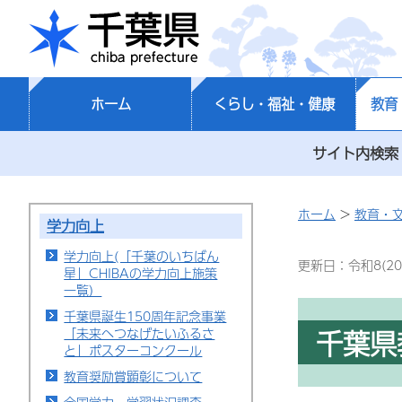
千葉県
ホーム
くらし・福祉・健康
教育
サイト内検索
ホーム
>
教育・
学力向上
学力向上(「千葉のいちばん
更新日：令和8(20
星」CHIBAの学力向上施策
一覧）
千葉県誕生150周年記念事業
千葉県
「未来へつなげたいふるさ
と」ポスターコンクール
教育奨励賞顕彰について