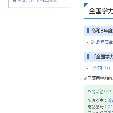
全国学力・学習状況調査
全国学
令和8年
令和8年度
「全国学
「全国学力
※
千葉県学力向
お問い合わせ
所属課室：
教
電話番号：012
ファックス番号：