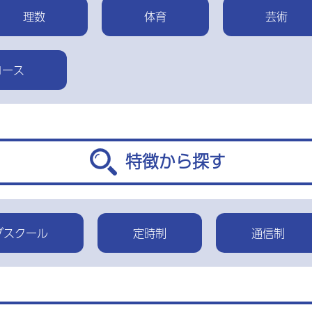
理数
体育
芸術
コース
特徴から探す
ブスクール
定時制
通信制