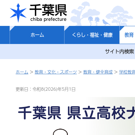
千葉県
ホーム
くらし・福祉・健康
教育
サイト内検索
ホーム
>
教育・文化・スポーツ
>
教育・健全育成
>
学校教
更新日：令和8(2026)年5月1日