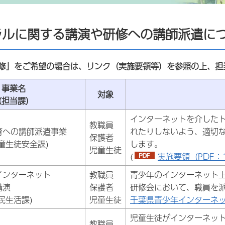
ラルに関する講演や研修への講師派遣に
修」をご希望の場合は、リンク（実施要領等）を参照の上、担
事業名
対象
（担当課）
インターネットを介した
教職員
育への講師派遣事業
れたりしないよう、適切
保護者
童生徒安全課)
します。
児童生徒
(
実施要領（PDF：1
インターネット
教職員
青少年のインターネット
講演
保護者
研修会において、職員を
民生活課)
児童生徒
千葉県青少年インターネ
児童生徒がインターネッ
教職員