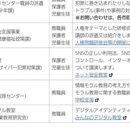
年センター職員の派遣
犯罪に巻き込まれたりし
保護者
少年課)
トラブル(事件)や事例の
児童生徒
※お問い合わせは、各市
教職員
人権をテーマとした研修
会支援事業
保護者
講師の派遣又は紹介をし
健康福祉政策課）
児童生徒
人権問題研修会等の開催
SNSの正しい利用法、S
室
保護者
コントロール、インター
部サイバー犯罪対策課)
児童生徒
ついて講演します。
ネット安全教室
情報モラル教育の考え方
教職員
モラル教育に関する教職
教育センター）
学校支援
タル教室
デジタルアイデンティテ
教職員
業教育研究会）
みんなのデジタル教室