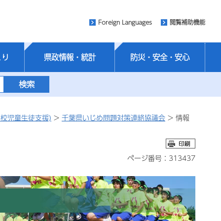
Foreign Languages
閲覧補助機能
くり
県政情報・統計
防災・安全・安心
校児童生徒支援)
>
千葉県いじめ問題対策連絡協議会
> 情報
ページ番号：313437