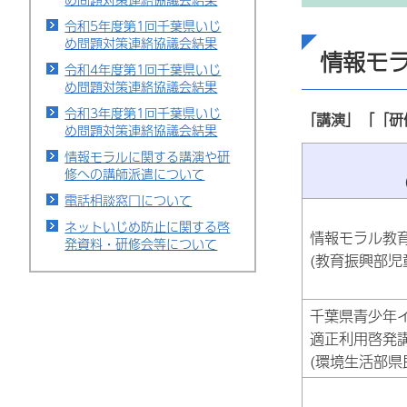
令和5年度第1回千葉県いじ
め問題対策連絡協議会結果
情報モ
令和4年度第1回千葉県いじ
め問題対策連絡協議会結果
令和3年度第1回千葉県いじ
「講演」「「研
め問題対策連絡協議会結果
情報モラルに関する講演や研
修への講師派遣について
電話相談窓口について
ネットいじめ防止に関する啓
情報モラル教
発資料・研修会等について
(教育振興部児
千葉県青少年
適正利用啓発
(環境生活部県