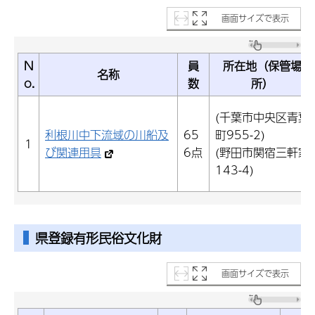
画面サイズで表示
N
員
所在地（保管場
名称
o.
数
所）
(千葉市中央区青葉
利根川中下流域の川船及
65
町955-2)
1
び関連用具
6点
(野田市関宿三軒家
143-4)
県登録有形民俗文化財
画面サイズで表示