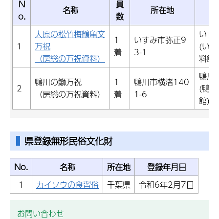
N
員
名称
所在地
o.
数
大原の松竹梅鶴亀文
いす
1
いすみ市弥正9
1
万祝
(い
着
3-1
（房総の万祝資料）
料館)
鴨川
鴨川の鰤万祝
1
鴨川市横渚140
2
(鴨
（房総の万祝資料）
着
1-6
館)
県登録無形民俗文化財
No.
名称
所在地
登録年月日
1
カイソウの食習俗
千葉県
令和6年2月7日
お問い合わせ