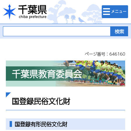
検索・メニュ
千葉県
ー
ページ番号：646160
千葉県教育委員会
国登録民俗文化財
国登録有形民俗文化財