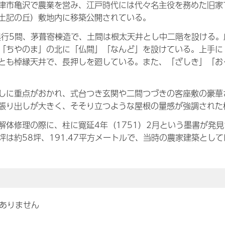
市亀沢で農業を営み、江戸時代には代々名主役を務めた旧家
土記の丘）敷地内に移築公開されている。
行5間、茅葺寄棟造で、土間は根太天井とし中二階を設ける。
「ちやのま」の北に「仏間」「なんど」を設けている。上手に
とも棹縁天井で、長押しを廻している。また、「ざしき」「お
に重点がおかれ、式台つき玄関や二間つづきの客座敷の豪華
張り出しが大きく、そそり立つような屋根の量感が強調された
体修理の際に、柱に寛延4年（1751）2月という墨書が発
坪は約58坪、191.47平方メートルで、当時の農家建築とし
ありません