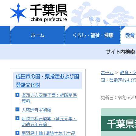
千葉県
ホーム
くらし・福祉・健康
教育
サイト内検索
ホーム
>
教育・
成田市の国・県指定および国
国・県指定および
登録文化財
楽満寺の安産子育て祈願関係
更新日：令和5(20
資料
大慈恩寺宝物類
新勝寺板石塔婆（延元元年・
千葉県
明徳五年在銘）
南羽鳥中岫1遺跡土坑出土品