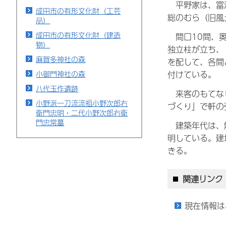
平野家は、富津
成田市の有形文化財（工芸
総のむら（旧風
品）
成田市の有形文化財（建造
間口10間、奥
物）
独立柱が立ち、
麻賀多神社の森
を配して、各間
小御門神社の森
付けている。
八代玉作遺跡
来客のもてなし
小野派一刀流流祖小野次郎右
づくり」で軒の
衛門忠明・二代小野次郎右衛
門忠常墓
建築年代は、解
明している。建
きる。
関連リンク
現在情報は