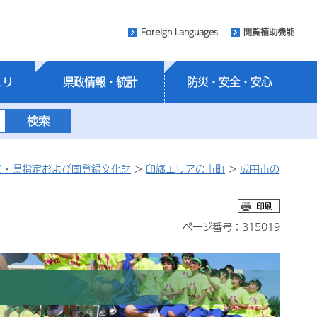
Foreign Languages
閲覧補助機能
くり
県政情報・統計
防災・安全・安心
国・県指定および国登録文化財
>
印旛エリアの市町
>
成田市の
ページ番号：315019