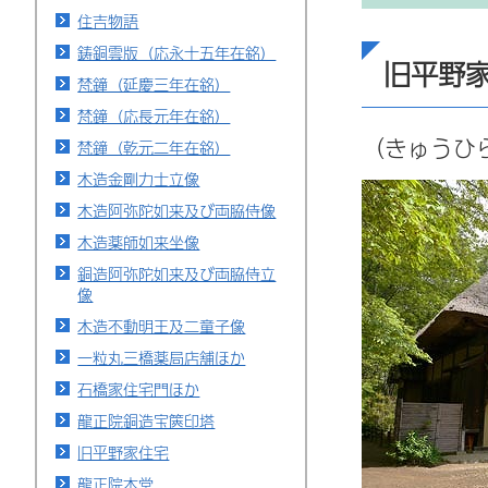
住吉物語
鋳銅雲版（応永十五年在銘）
旧平野
梵鐘（延慶三年在銘）
梵鐘（応長元年在銘）
（きゅうひ
梵鐘（乾元二年在銘）
木造金剛力士立像
木造阿弥陀如来及び両脇侍像
木造薬師如来坐像
銅造阿弥陀如来及び両脇侍立
像
木造不動明王及二童子像
一粒丸三橋薬局店舗ほか
石橋家住宅門ほか
龍正院銅造宝篋印塔
旧平野家住宅
龍正院本堂