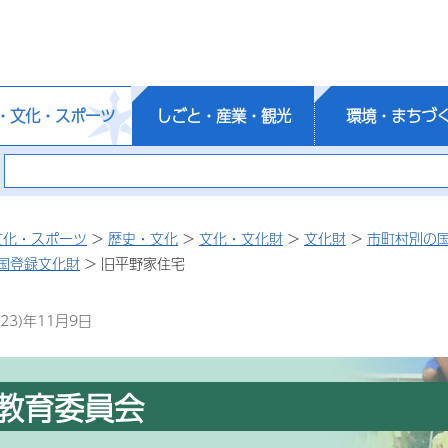
・文化・スポーツ
しごと・産業・観光
環境・まちづ
文化・スポーツ
>
歴史・文化
>
文化・文化財
>
文化財
>
市町村別の
国登録文化財
> 旧平野家住宅
23)年11月9日
教育委員会