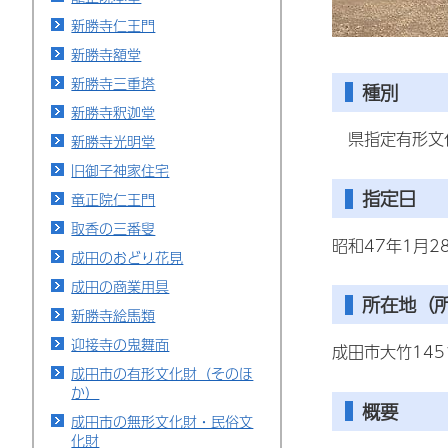
新勝寺仁王門
新勝寺額堂
新勝寺三重塔
種別
新勝寺釈迦堂
県指定有形文
新勝寺光明堂
旧御子神家住宅
指定日
竜正院仁王門
取香の三番叟
昭和47年1月2
成田のおどり花見
成田の商業用具
所在地（
新勝寺絵馬類
迎接寺の鬼舞面
成田市大竹14
成田市の有形文化財（そのほ
か）
概要
成田市の無形文化財・民俗文
化財