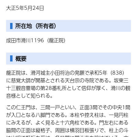
大正5年5月24日
所在地（所有者）
成田市滑川1196（龍正院）
概要
龍正院は、滑河城主小田将治の発願で承和5年（838）
に慈覚大師が開基とされる天台宗の寺院である。坂東三
十三観音霊場の第28番札所として信仰が厚く、滑川の観
音様として知られる。
この仁王門は、三間一戸といい、正面3間でその中央1間
が入口となる八脚門である。本柱や控え柱は、一見円柱
にみえるが、よく見ると十六角柱である。門左右にある
脇間の正面は縦格子、周囲は横羽目板張りで、柱上の斗