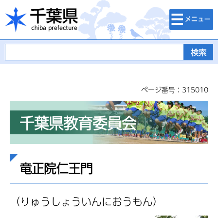
検索・メニュ
千葉県
ー
ページ番号：315010
千葉県教育委員会
竜正院仁王門
（りゅうしょういんにおうもん）