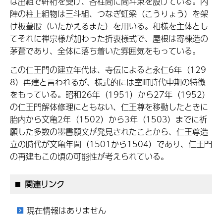
は出組で軒桁を受け、各柱間に間斗束を設けている。内
陣の柱上組物は三斗組、つなぎ虹梁（こうりょう）を架
け板蟇股（いたかえるまた）を用いる。和様を主体とし
てそれに禅宗様が加わった折衷様式で、屋根は寄棟造の
茅葺であり、全体に落ち着いた雰囲気をもっている。
この仁王門の建立年代は、寺伝によると永仁6年（129
8）再建と言われるが、様式的には室町時代中期の特徴
をもっている。昭和26年（1951）から27年（1952）
の仁王門解体修理にともない、仁王尊を移動したときに
胎内から文亀2年（1502）から3年（1503）までに祈
願した多数の墨書願文が発見されたことから、仁王尊造
立の時代が文亀年間（1501から1504）であり、仁王門
の再建もこの頃の可能性が考えられている。
関連リンク
現在情報はありません