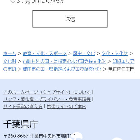
3：見つけにくかった
ホーム
>
教育・文化・スポーツ
>
歴史・文化
>
文化・文化財
>
文化財
>
市町村別の国・県指定および国登録文化財
>
印旛エリア
の市町
>
成田市の国・県指定および国登録文化財
> 竜正院仁王門
このホームページ（ウェブサイト）について
リンク・著作権・プライバシー・免責事項等
サイト運営の考え方
携帯サイトのご案内
千葉県庁
〒260-8667 千葉市中央区市場町1-1