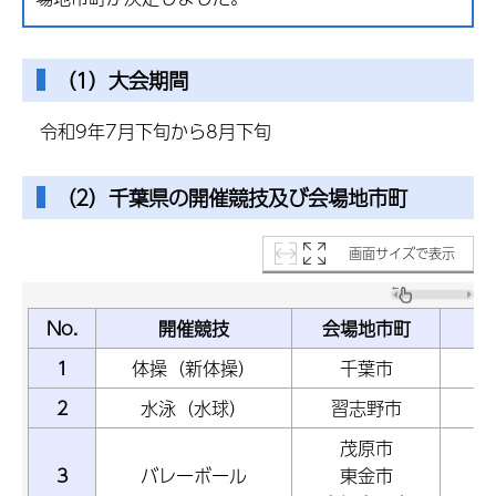
（1）大会期間
令和9年7月下旬から8月下旬
（2）千葉県の開催競技及び会場地市町
画面サイズで表示
No.
開催競技
会場地市町
1
体操（新体操）
千葉市
2
水泳（水球）
習志野市
茂原市
3
バレーボール
東金市