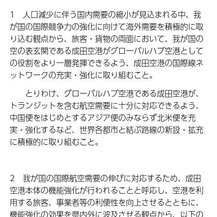
1 人口減少に伴う国内需要の縮小が見込まれる中、我
が国の国際競争力の強化に向けて海外需要を積極的に取
り込む観点から、旅客・貨物の両面において、我が国の
空の表玄関である成田空港がグローバルハブ空港として
の役割をより一層発揮できるよう、成田空港の国際線ネ
ットワークの充実・強化に取り組むこと。
とりわけ、グローバルハブ空港である成田空港が、
トランジットを含む航空需要に十分に対応できるよう、
中国便をはじめとするアジア便のみならず北米便を充
実・強化するなど、世界各都市と結ぶ路線の新設・拡充
に積極的に取り組むこと。
2 我が国の国際航空需要の伸びに対応するため、成田
空港本体の機能強化が行われることと呼応し、空港を利
用する旅客、事業者等の利便性を向上させるとともに、
機能強化の効果を県内外に波及させる観点から、以下の