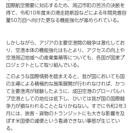
国際航空需要に対応するため、周辺市町の苦渋の決断を
得て、
令和10年度末の滑走路新設などによる年間発着容
量50万回へ向けた更なる機能強化が進められている。
しかしながら、アジアの主要空港間の競争は激化してお
り、空港本体の機能強化はもとより、アクセスの向上や
空港周辺地域への産業集積等についても、各国が国家プ
ロジェクトとして取り組んでいる。
このような国際情勢を踏まえると、我が国においても国
の主導による積極的な施策展開が行われなければ、かつ
て主要港湾が経験したように、成田空港のグローバルハ
ブ空港としての地位は低下し、ひいては我が国の国際競
争力が損なわれることとなりかねない。すでに令和2年3
月には、旅客・貨物のトランジットにも大きな影響を及
ぼす米国便の減便という看過できない事態が生じてい
る。