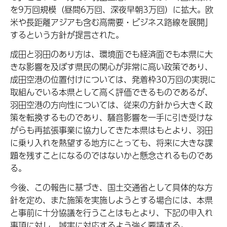
を9万回規模（昼間6万回、深夜早朝3万回）に拡大。欧
米や長距離アジアも含む高需要・ビジネス路線を展開」
するという方針が提言された。
成田と羽田のあり方は、環境面でも経済面でも本県に大
きな影響を及ぼす県民の関心が非常に高い政策であり、
成田空港の位置付けについては、発着枠30万回の実現に
取組んでいる本県として高く評価できるものであるが、
羽田空港の方向性については、従来の方針から大きく政
策を転換するものであり、騒音影響を一手に引き受けな
がらも再拡張事業に協力してきた本県はもとより、羽田
に乗り入れを熱望する地方にとっても、将来に大きな課
題を残すことになるのではないかと懸念されるものであ
る。
今後、この報告に基づき、国土交通省として具体的な方
針を定め、また施策を実施しようとする場合には、本県
と事前に十分協議を行うことはもとより、下記の申入れ
事項に対し、誠実に対応するよう強く要請する。