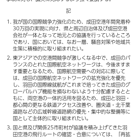
記
我が国の国際競争力強化のため、成田空港年間発着枠
30万回の実現に向け、県と周辺自治体及び成田空港
会社が一体となって地元との協議を行っているところ
であり、国においては、なお一層、騒音対策や地域共
生策に積極的に取り組まれたい。
東アジアでの空港間競争が激しくなる中で、成田のバ
ランスのとれた国際航空ネットワークは、今後ますま
す重要となるため、国際航空需要への対応に際して
は、成田の国際航空ネットワークの拡充強化を優先
し、羽田の国際線就航がこれまで培ってきた成田のグ
ローバルハブ機能を損なわないよう十分配慮するとと
もに、両空港の一体的活用を図るため、成田と羽田・
都心間の更なる鉄道アクセス改善や、圏央道・北千葉
道路などの広域幹線道路網の優先・集中的な整備等に
国として主体的に取り組まれたい。
国と県及び関係25市町村が協議を積み上げてきた羽
田空港の飛行ルートの確認・合意については、「再拡