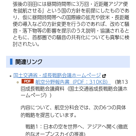
張後の羽田には昼間時間帯に3万回・近距離アジア便
を就航させる」という国の方針を前提にしたものであ
り、仮に昼間時間帯への国際線の拡充や欧米・長距離
便の導入などの方針変更を行うのであれば、改めて騒
音・落下物等の影響を提示のうえ説明・協議されると
ともに、首都圏での騒音の共有化についても真摯に検
討されたい。
関連リンク
国土交通省・成長戦略会議ホームページ
航空分野報告書（PDF：310KB）
（第13
回成長戦略会議資料（国土交通省成長戦略会議ホ
ームページ））
内容について、航空分科会では、次の6つの具体
的戦略を提言しています。
戦略1：日本の空を世界へ、アジアへ開く(徹底
的なオープンスカイの推進)