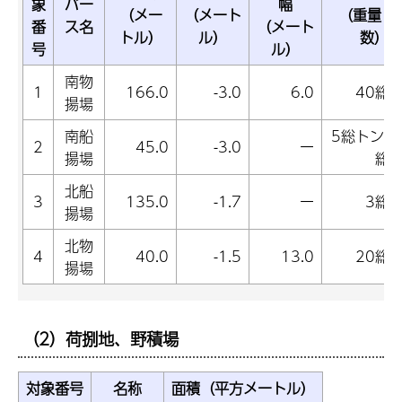
象
バー
幅
（メー
（メート
（重量ト
番
ス名
（メート
トル）
ル）
数）
号
ル）
南物
1
166.0
-3.0
6.0
40総
揚場
南船
5総トン～
2
45.0
-3.0
ー
揚場
総
北船
3
135.0
-1.7
ー
3総
揚場
北物
4
40.0
-1.5
13.0
20総
揚場
（2）荷捌地、野積場
対象番号
名称
面積（平方メートル）