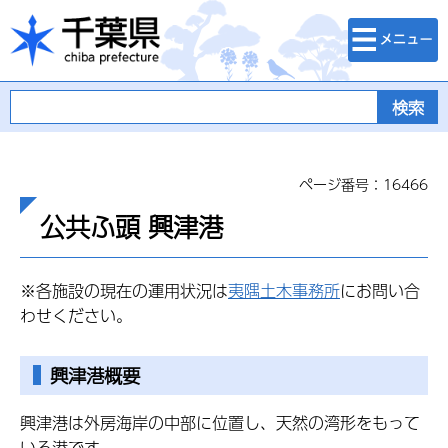
検索・メニュ
千葉県
ー
ページ番号：16466
公共ふ頭 興津港
※各施設の現在の運用状況は
夷隅土木事務所
にお問い合
わせください。
興津港概要
興津港は外房海岸の中部に位置し、天然の湾形をもって
いる港です。