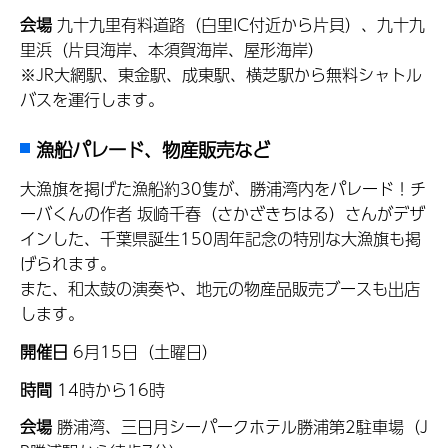
会場
九十九里有料道路（白里IC付近から片貝）、九十九
里浜（片貝海岸、本須賀海岸、屋形海岸）
※JR大網駅、東金駅、成東駅、横芝駅から無料シャトル
バスを運行します。
漁船パレード、物産販売など
大漁旗を掲げた漁船約30隻が、勝浦湾内をパレード！チ
ーバくんの作者 坂崎千春（さかざきちはる）さんがデザ
インした、千葉県誕生150周年記念の特別な大漁旗も掲
げられます。
また、和太鼓の演奏や、地元の物産品販売ブースも出店
します。
開催日
6月15日（土曜日）
時間
14時から16時
会場
勝浦湾、三日月シーパークホテル勝浦第2駐車場（J