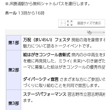
※JR勝浦駅から無料シャトルバスを運行します。
ホール
13時から16時
画面サイズで表示
万祝（まいわい）フェスタ
房総の海を象徴する
第1部
魅力について語るトークイベントです。
絵はがきコンクール表彰式
県内の小中高生を対象
を機に再発見した、ミライ( 未来)へ引き継ぎた
ーマに募集した絵はがきコンクールの優秀作品を
第2部
ダイバーシティ宣言
さまざまな方にご参加いた
づくりに取り組むことを共同で宣言します。
ステージパフォーマンス
習志野市立習志野高校
ます。
第3部