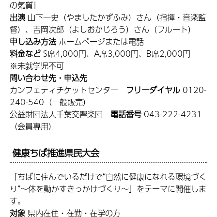
の気質」
出演
山下一史（やましたかずふみ）さん（指揮・音楽監
督）、吉岡次郎（よしおかじろう）さん（フルート）
申し込み方法
ホームページまたは電話
料金など
S席4,000円、A席3,000円、B席2,000円
※未就学児不可
問い合わせ先・申込先
カンフェティチケットセンター
フリーダイヤル
0120-
240-540（一般販売）
公益財団法人千葉交響楽団
電話番号
043-222-4231
（会員専用）
健康ちば推進県民大会
「ちばに住んでいるだけで“自然に健康になれる環境づく
り”～体を動かすきっかけづくり～」をテーマに開催しま
す。
対象
県内在住・在勤・在学の方