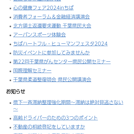
心の健康フェア2024inちば
消費者フォーラム＆金融経済講演会
北方領土返還要求運動 千葉県民大会
アーバンスポーツ体験会
ちばハートフル・ヒューマンフェスタ2024
防災イベントに参加してみませんか
第22回千葉県がんセンター県民公開セミナー
国際理解セミナー
千葉県柔道整復師会 県民公開講演会
お知らせ
県下一斉滞納整理強化期間～滞納は絶対見逃さない
～
高齢ドライバーのための3つのポイント
不動産の相続登記をしていますか