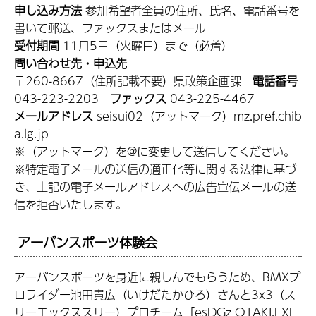
申し込み方法
参加希望者全員の住所、氏名、電話番号を
書いて郵送、ファックスまたはメール
受付期間
11月5日（火曜日）まで（必着）
問い合わせ先・申込先
〒260-8667（住所記載不要）県政策企画課
電話番号
043-223-2203
ファックス
043-225-4467
メールアドレス
seisui02（アットマーク）mz.pref.chib
a.lg.jp
※（アットマーク）を@に変更して送信してください。
※特定電子メールの送信の適正化等に関する法律に基づ
き、上記の電子メールアドレスへの広告宣伝メールの送
信を拒否いたします。
アーバンスポーツ体験会
アーバンスポーツを身近に親しんでもらうため、BMXプ
ロライダー池田貴広（いけだたかひろ）さんと3x3（ス
リーエックススリー）プロチーム「esDGz OTAKI.EXE