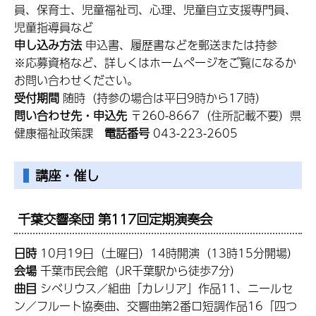
員、保育士、児童福祉司、心理、児童自立支援専門員、
児童指導員など
申し込み方法
申込書、履歴書などを郵送または持参
※応募資格など、詳しくはホームページをご覧になるか
お問い合わせください。
受付期間
随時（持参の場合は平日9時から17時）
問い合わせ先・申込先
〒260-8667（住所記載不要）県
健康福祉政策課
電話番号
043-223-2605
講座・催し
千葉交響楽団 第117回定期演奏会
日時
10月19日（土曜日）14時開演（13時15分開場）
会場
千葉市民会館（JR千葉駅から徒歩7分）
曲目
シベリウス／組曲「カレリア」作品11、ニールセ
ン／フルート協奏曲、交響曲第2番ロ短調作品16「四つ