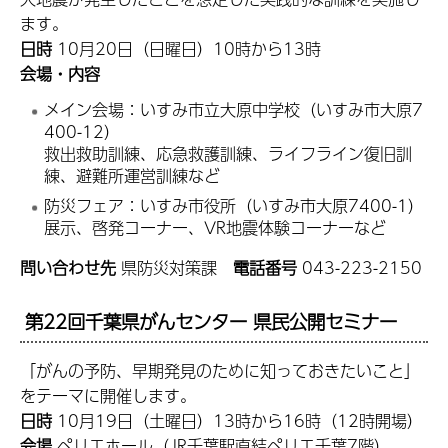
ます。
日時
10月20日（日曜日）10時から13時
会場・内容
メイン会場：いすみ市立大原中学校（いすみ市大原7
400-12）
救出救助訓練、応急救護訓練、ライフライン復旧訓
練、避難所運営訓練など
防災フェア：いすみ市役所（いすみ市大原7400-1）
展示、啓発コーナー、VR地震体験コーナーなど
問い合わせ先
県防災対策課
電話番号
043-223-2150
第22回千葉県がんセンター 県民公開セミナー
「がんの予防、早期発見のために知っておきたいこと」
をテーマに開催します。
日時
10月19日（土曜日）13時から16時（12時開場）
会場
ペリエホール（JR千葉駅直結ペリエ千葉7階）