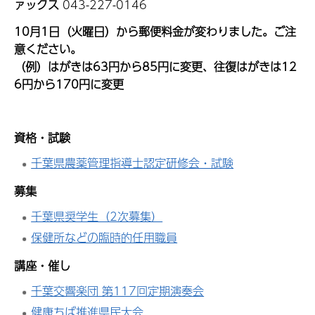
ァックス
043-227-0146
10月1日（火曜日）から郵便料金が変わりました。ご注
意ください。
（例）はがきは63円から85円に変更、往復はがきは12
6円から170円に変更
資格・試験
千葉県農薬管理指導士認定研修会・試験
募集
千葉県奨学生（2次募集）
保健所などの臨時的任用職員
講座・催し
千葉交響楽団 第117回定期演奏会
健康ちば推進県民大会