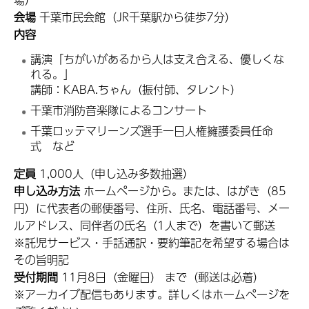
会場
千葉市民会館（JR千葉駅から徒歩7分）
内容
講演「ちがいがあるから人は支え合える、優しくな
れる。」
講師：KABA.ちゃん（振付師、タレント）
千葉市消防音楽隊によるコンサート
千葉ロッテマリーンズ選手一日人権擁護委員任命
式 など
定員
1,000人（申し込み多数抽選）
申し込み方法
ホームページから。または、はがき（85
円）に代表者の郵便番号、住所、氏名、電話番号、メー
ルアドレス、同伴者の氏名（1人まで）を書いて郵送
※託児サービス・手話通訳・要約筆記を希望する場合は
その旨明記
受付期間
11月8日（金曜日） まで（郵送は必着）
※アーカイブ配信もあります。詳しくはホームページを