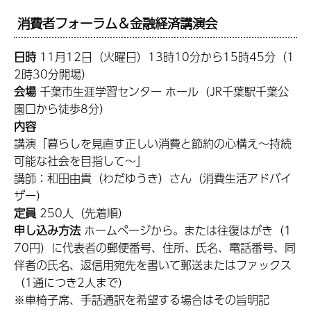
消費者フォーラム＆金融経済講演会
日時
11月12日（火曜日）13時10分から15時45分（1
2時30分開場）
会場
千葉市生涯学習センター ホール（JR千葉駅千葉公
園口から徒歩8分）
内容
講演「暮らしを見直す正しい消費と節約の心構え～持続
可能な社会を目指して～」
講師：和田由貴（わだゆうき）さん（消費生活アドバイ
ザー）
定員
250人（先着順）
申し込み方法
ホームページから。または往復はがき（1
70円）に代表者の郵便番号、住所、氏名、電話番号、同
伴者の氏名、返信用宛先を書いて郵送またはファックス
（1通につき2人まで）
※車椅子席、手話通訳を希望する場合はその旨明記