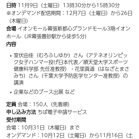
日時
11月9日（土曜日）13時30分から15時30分
※オンデマンド配信期間：12月7日（土曜日）から26日
（木曜日）
会場
イオンモール幕張新都心グランドモール3階イオン
ホール（JR幕張豊砂駅から徒歩5分）
内容
室伏由佳（むろふしゆか）さん（アテネオリンピッ
ク女子ハンマー投げ日本代表／順天堂大学スポーツ
健康科学部 先任准教授）・花里真道（はなざとまさ
みち）さん（千葉大学予防医学センター准教授）の
講演
企業などのブース出展 など
定員
会場：150人（先着順）
申し込み方法
ちば電子申請サービス
受付期間
会場：10月31日（木曜日）まで
オンデマンド：10月12日（土曜日）から11月16日（土