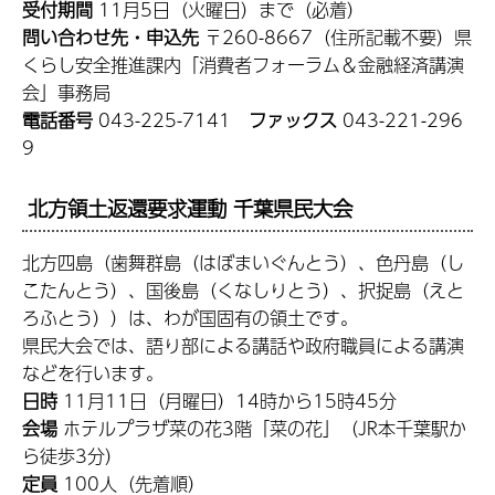
受付期間
11月5日（火曜日）まで（必着）
問い合わせ先・申込先
〒260-8667（住所記載不要）県
くらし安全推進課内「消費者フォーラム＆金融経済講演
会」事務局
電話番号
043-225-7141
ファックス
043-221-296
9
北方領土返還要求運動 千葉県民大会
北方四島（歯舞群島（はぼまいぐんとう）、色丹島（し
こたんとう）、国後島（くなしりとう）、択捉島（えと
ろふとう））は、わが国固有の領土です。
県民大会では、語り部による講話や政府職員による講演
などを行います。
日時
11月11日（月曜日）14時から15時45分
会場
ホテルプラザ菜の花3階「菜の花」（JR本千葉駅か
ら徒歩3分）
定員
100人（先着順）