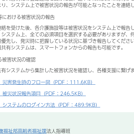
より、システム上で被害状況の報告が可能となったことを連絡
等における被害状況の報告
連絡を受けた後、各介護施設等は被害状況をシステム上で報
、システム上、全ての必須項目を選択する必要がありますが、
最優先し、発災時に把握している状況に基づき報告してくだ
報共有システムは、スマートフォンからの報告も可能です。
る被害状況の確認
共有システムから集計した被害状況を確認し、各種支援に繋げ
）災害発生時のフロー図（PDF：111.6KB）
）被災状況報告項目（PDF：246.5KB）
）システムのログイン方法（PDF：489.9KB）
康福祉部高齢者福祉課
法人指導班