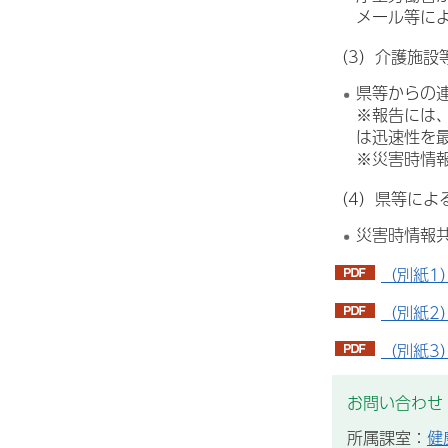
メール等に
（3）介護施設
県等からの
※報告には
は迅速性を
※災害時情
（4）県等によ
災害時情報
（別紙1
（別紙2
（別紙3
お問い合わせ
所属課室：
健