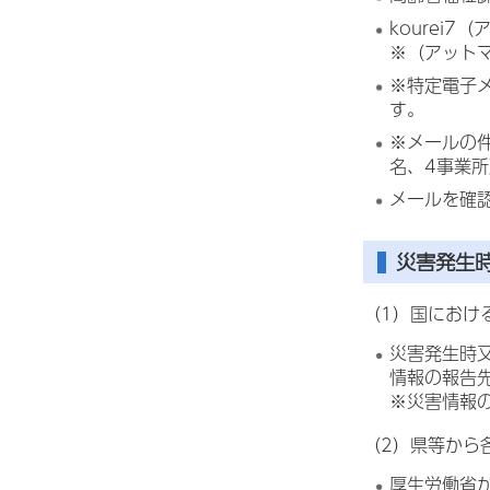
kourei7（ア
※（アット
※特定電子
す。
※メールの
名、4事業
メールを確認
災害発生
（1）国におけ
災害発生時
情報の報告
※災害情報
（2）県等から
厚生労働省