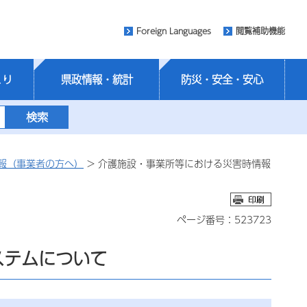
Foreign Languages
閲覧補助機能
くり
県政情報・統計
防災・安全・安心
報（事業者の方へ）
> 介護施設・事業所等における災害時情報
ページ番号：523723
ステムについて