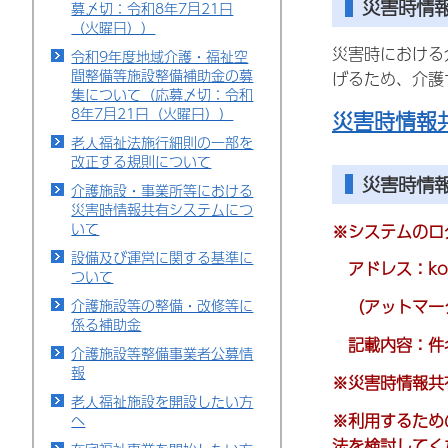
災害時情
募〆切：令和8年7月21日
（火曜日））
災害時における
令和9年度地域介護・福祉空
間整備等施設整備補助金の募
げるため、介護
集について（応募〆切：令和
8年7月21日（火曜日））
災害時情報
老人福祉法施行細則の一部を
改正する規則について
災害時情
介護施設・事業所等における
災害時情報共有システムにつ
いて
※システムのロ
設備及び運営に関する基準に
アドレス：koure
ついて
介護施設等の整備・改修等に
（アットマー
係る補助金
記載内容：件名
介護施設等整備事業者公募情
報
※災害時情報共
老人福祉施設を開設したい方
※利用するため
へ
法を検討してく