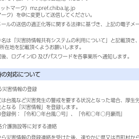
ットマーク）mz.pref.chiba.lg.jp
マーク）を@に変更して送信してください。
メールの送信の適正化等に関する法律に基づき、上記の電子メ
件名は「災害時情報共有システムの利用について」と記載頂き、
所所在地を記載頂くようお願いします。
後、ログインID 及びパスワードを各事業所へ通知します。
時の対応について
る災害情報の登録
又は台風など災害発生の警戒を要する状況となった場合、厚生
先となる「災害情報」を登録します。
の登録例：『令和○年台風○号』、『令和○年○月豪雨』
各介護施設等に対する連絡
から災害情報の登録連絡を受けた後、速やかに県又は市町村か