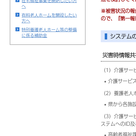
在宅福祉事業を開始したい方
へ
※被害状況の報
有料老人ホームを開設したい
ので、『第一報
方へ
特別養護老人ホーム等の整備
に係る補助金
システム
災害時情報共
（1）介護サー
介護サービ
（2）養護老人
県から各施設
（3）介護サー
ステムへのID
高齢者福祉