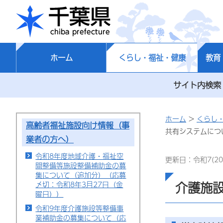
千葉県
ホーム
くらし・福祉・健康
教育
サイト内検索
ホーム
>
くらし
高齢者福祉施設向け情報（事
共有システムにつ
業者の方へ）
令和8年度地域介護・福祉空
更新日：令和7(20
間整備等施設整備補助金の募
集について（追加分）（応募
介護施
〆切：令和8年3月27日（金
曜日））
令和9年度介護施設等整備事
業補助金の募集について（応